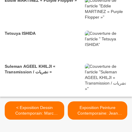
Eddie MARTINEZ « Purple Flopper »
Tetsuya ISHIDA
Suleman AGEEL KHILJI «
Transmission / ﻧﺷرﯾﺎت »
< Exposition Dessin
Exposition Peinture
Contemporain: Marc
Contemporaine: Jean
BRANDENBURG «
Philippe DELHOMME "Los
Snowflake »
Angeles Langage" >