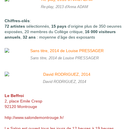
Re-play, 2013 d'Anna ADAM
Chiffres-clés
:
72 artistes
sélectionnés
,
15 pays
d’origine plus de 350 oeuvres
exposées
, 20 membres du Collège critique
,
16 000 visiteurs
annuels
,
32 ans
: moyenne d’âge des exposants
Sans titre, 2014 de Louise PRESSAGER
David RODRIGUEZ, 2014
Le Beffroi
2, place Emile Cresp
92120 Montrouge
http://www.salondemontrouge.fr/
Le Salon est ouvert tous les jours de 12 heures à 19 heures,