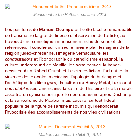
Monument to the Pathetic sublime, 2013
Les peintures de
Manuel Ocampo
ont cette faculté remarquable
de transmettre la grande finesse d’observation de l’artiste, au
travers d’une sémiotique immensément riche de sens et de
références. Il concilie sur un seul et même plan les signes de la
religion judéo-chrétienne, l’imagerie vernaculaire, les
conquistadors
et l’iconographie du catholicisme espagnol, la
culture underground de Manille, les
trash comics
, la bande-
dessinée d’un Robert Crumb et la science-fiction, l’art naïf et la
violence des ex-votos mexicains, l’apologie du burlesque et
l’esthétique des films
gore
, la culture du Heavy Métal, l’artisanat
des
retablos
sud-américains, la satire de l’histoire et de la morale
assorti à un cynisme politique, le néo-dadaïsme après Duchamp
et le surréalisme de Picabia, mais aussi et surtout l’idéal
populaire de la figure de l’artiste insoumis qui dénoncerait
l’hypocrisie des accomplissements de nos viles civilisations.
Martien Document Exhibit A, 2013