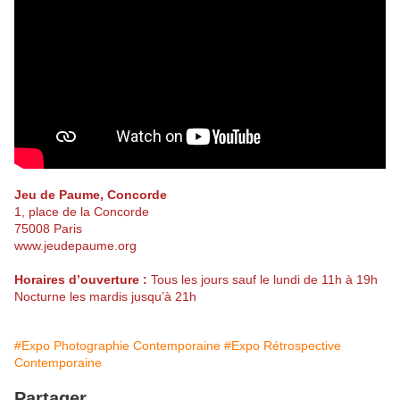
Jeu de Paume, Concorde
1, place de la Concorde
75008 Paris
www.jeudepaume.org
Horaires d’ouverture :
Tous les jours sauf le lundi de 11h à 19h
Nocturne les mardis jusqu’à 21h
#Expo Photographie Contemporaine
#Expo Rétrospective
Contemporaine
Partager