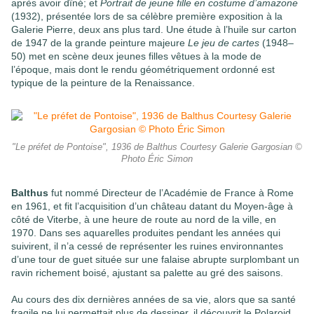
après avoir dîné; et
Portrait de jeune fille en costume d’amazone
(1932), présentée lors de sa célèbre première exposition à la
Galerie Pierre, deux ans plus tard. Une étude à l’huile sur carton
de 1947 de la grande peinture majeure
Le jeu de cartes
(1948–
50) met en scène deux jeunes filles vêtues à la mode de
l’époque, mais dont le rendu géométriquement ordonné est
typique de la peinture de la Renaissance.
"Le préfet de Pontoise", 1936 de Balthus Courtesy Galerie Gargosian ©
Photo Éric Simon
Balthus
fut nommé Directeur de l’Académie de France à Rome
en 1961, et fit l’acquisition d’un château datant du Moyen-âge à
côté de Viterbe, à une heure de route au nord de la ville, en
1970. Dans ses aquarelles produites pendant les années qui
suivirent, il n’a cessé de représenter les ruines environnantes
d’une tour de guet située sur une falaise abrupte surplombant un
ravin richement boisé, ajustant sa palette au gré des saisons.
Au cours des dix dernières années de sa vie, alors que sa santé
fragile ne lui permettait plus de dessiner, il découvrit le Polaroid