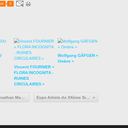
st
0
U
Wolfgang GÄFGEN «
Ombre »
Vincent FOURNIER «
FLORA INCOGNITA -
RUINES
CIRCULAIRES »
Expo Peinture Contemporaine: Jonathan Meese "Parsifal de Large"
Expo Artiste du XXème Siècle: BALTHUS