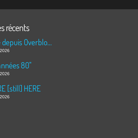
es récents
Publié depuis Overblog et Facebook
t 2026
années 80"
t 2026
 [still] HERE
t 2026