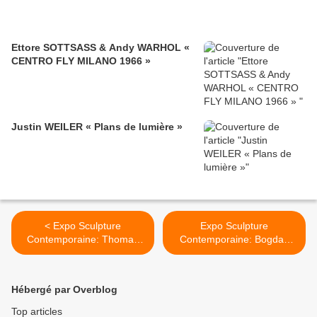
Ettore SOTTSASS & Andy WARHOL «
CENTRO FLY MILANO 1966 »
Justin WEILER « Plans de lumière »
< Expo Sculpture
Expo Sculpture
Contemporaine: Thomas
Contemporaine: Bogdan
LEROOY "Beauty in the
RATA "New sculptures" >
Shadow of the stars"
Hébergé par Overblog
Top articles