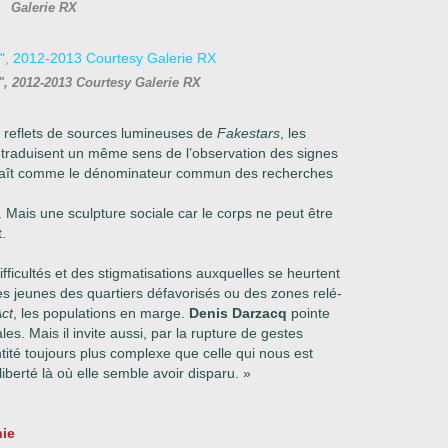
Galerie RX
3", 2012-2013 Courtesy Galerie RX
es reflets de sources lumineuses de
Fakestars
, les
 traduisent un même sens de l’observation des signes
raît comme le dénominateur commun des recherches
. Mais une
sculpture sociale car le corps ne peut être
t.
s difficultés et des stigmatisations auxquelles se heurtent
les jeunes des quartiers défavorisés ou des zones relé-
ct
, les populations en marge.
Denis Darzacq
pointe
les. Mais il invite aussi, par la rupture de gestes
tité toujours plus complexe que celle qui nous
est
iberté là où elle semble avoir disparu. »
ie