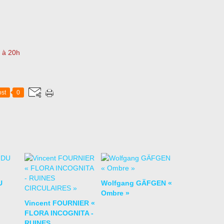
 à 20h
st
0
U
Wolfgang GÄFGEN «
Ombre »
Vincent FOURNIER «
FLORA INCOGNITA -
RUINES