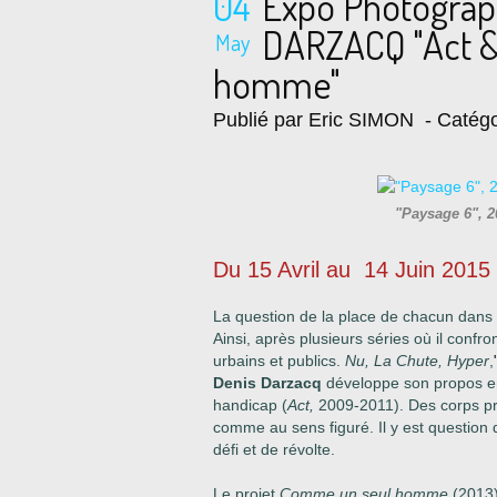
04
Expo Photograp
DARZACQ "Act 
May
homme"
Publié par Eric SIMON
- Catégo
"Paysage 6", 2
Du 15 Avril au 14 Juin 2015
La question de la place de chacun dans l
Ainsi, après plusieurs séries où il conf
urbains et publics.
Nu, La Chute, Hyper
,
Denis Darzacq
développe son propos en
handicap (
Act,
2009-2011). Des corps pr
comme au sens figuré. Il y est question 
défi et de révolte.
Le projet
Comme un seul homme
(2013)