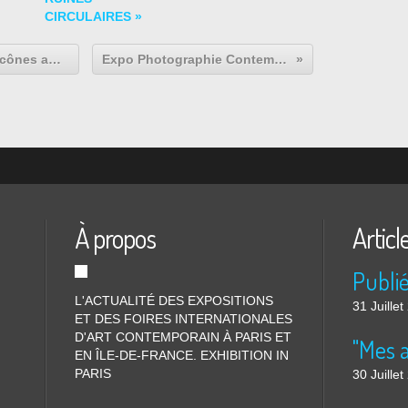
CIRCULAIRES »
Expo Collective Contemporaine: Icônes américaines : Chefs-d’œuvre du San Francisco Museum of Modern Art et de la collection Fisher
Expo Photographie Contemporaine: Luiz MAURO "Des peintures comme des photographies"
À propos
Articl
L'ACTUALITÉ DES EXPOSITIONS
31 Juille
ET DES FOIRES INTERNATIONALES
D'ART CONTEMPORAIN À PARIS ET
"Mes 
EN ÎLE-DE-FRANCE. EXHIBITION IN
PARIS
30 Juille