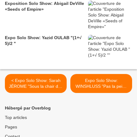
Exposition Solo Show: Abigail DeVille
«Seeds of Empire»
Expo Solo Show: Yazid OULAB "(1+√
5)/2 "
< Expo Solo Show: Sarah
Expo Solo Show:
JÉROME "Sous la chair des
WINSHLUSS "Pas la peine
roches"
de pleurer, personne ne te
regarde... " >
Hébergé par Overblog
Top articles
Pages
Contact