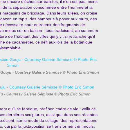
nne encore d’échos surréalistes, il n’en est pas moins
ui de la séparation consommée entre l’homme et la
s magasins de bricolage. Dans leurs allées, on croise
 du gazon en tapis, des bambous à poser aux murs, des
le nécessaire pour entretenir des fragments de
au mieux sur un balcon : tous traduisent, au summum
ture de l’habitant des villes qui y vit si retranché qu’il
nche de cacahuètier, ce défi aux lois de la botanique
raisemblable.
n Gouju - Courtesy Galerie Sémiose © Photo Éric Simon
uju - Courtesy Galerie Sémiose © Photo Éric Simon
t qu’il se fabrique, bref son cadre de vie : voilà ce
es dernières sculptures, ainsi que dans ses récentes
ssocient, sur le mode du collage, des représentations
, qui par la juxtaposition se transforment en motifs,