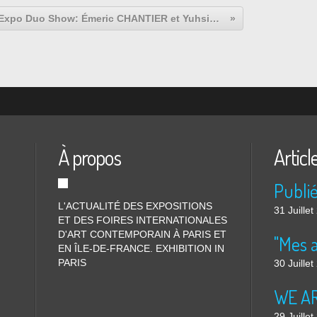
Expo Duo Show: Émeric CHANTIER et Yuhsin U CHANG « De Humanum Natura »
À propos
Articl
L'ACTUALITÉ DES EXPOSITIONS
31 Juille
ET DES FOIRES INTERNATIONALES
D'ART CONTEMPORAIN À PARIS ET
"Mes 
EN ÎLE-DE-FRANCE. EXHIBITION IN
PARIS
30 Juille
WE ARE
29 Juille