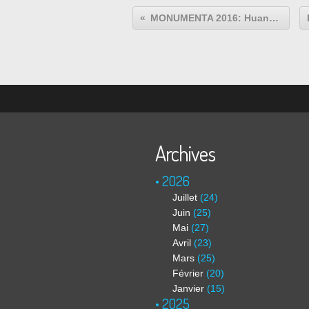
MONUMENTA 2016: Huang Yong Ping "Empires"
Archives
2026
Juillet
(24)
Juin
(25)
Mai
(27)
Avril
(23)
Mars
(25)
Février
(20)
Janvier
(15)
2025