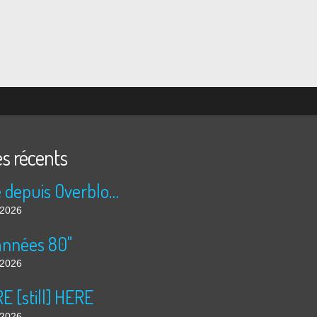
es récents
Publié depuis Overblog et Facebook
t 2026
années 80"
t 2026
 [still] HERE
t 2026