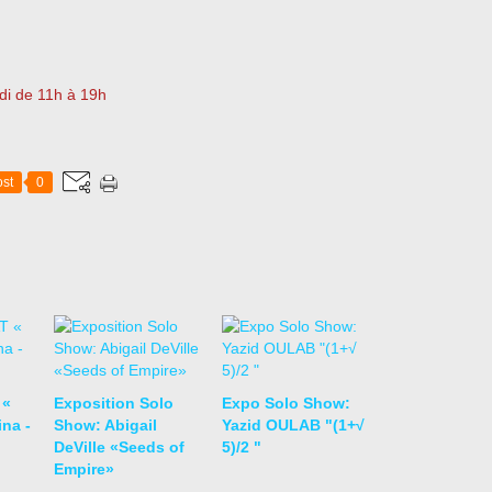
di de 11h à 19h
st
0
 «
Exposition Solo
Expo Solo Show:
na -
Show: Abigail
Yazid OULAB "(1+√
DeVille «Seeds of
5)/2 "
Empire»