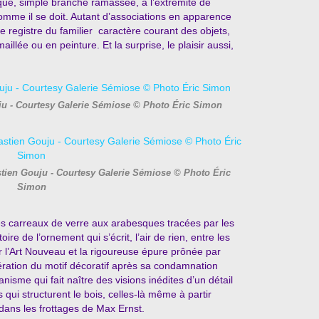
que, simple branche ramassée, à l’extrémité de
omme il se doit. Autant d’associations en apparence
e registre du familier caractère courant des objets,
aillée ou en peinture. Et la surprise, le plaisir aussi,
uju - Courtesy Galerie Sémiose © Photo Éric Simon
tien Gouju - Courtesy Galerie Sémiose © Photo Éric
Simon
 les carreaux de verre aux arabesques tracées par les
ire de l’ornement qui s’écrit, l’air de rien, entre les
 l’Art Nouveau et la rigoureuse épure prônée par
ration du motif décoratif après sa condamnation
nisme qui fait naître des visions inédites d’un détail
qui structurent le bois, celles-là même à partir
dans les frottages de Max Ernst.