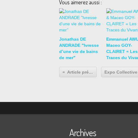
Vous aimerez aussi :
Jonathas DE
Emmanuel AWU
ANDRADE "Ivresse
Maceo GOY-
d’une vie de bains
CLAIRET « Les
de mer"
Traces du Viva
Article précédent
Archives