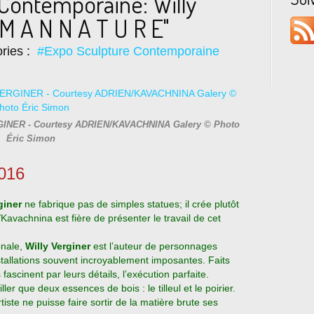
Contemporaine: Willy
M A N N A T U R E"
ries :
#Expo Sculpture Contemporaine
 VERGINER - Courtesy ADRIEN/KAVACHNINA Galery © Photo
Éric Simon
2016
rginer
ne fabrique pas de simples statues; il crée plutôt
Kavachnina est fière de présenter le travail de cet
onale,
Willy Verginer
est l’auteur de personnages
allations souvent incroyablement imposantes. Faits
 fascinent par leurs détails, l’exécution parfaite.
iller que deux essences de bois : le tilleul et le poirier.
tiste ne puisse faire sortir de la matière brute ses