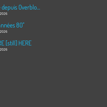
Publié depuis Overblog et Facebook
t 2026
années 80"
t 2026
 [still] HERE
t 2026