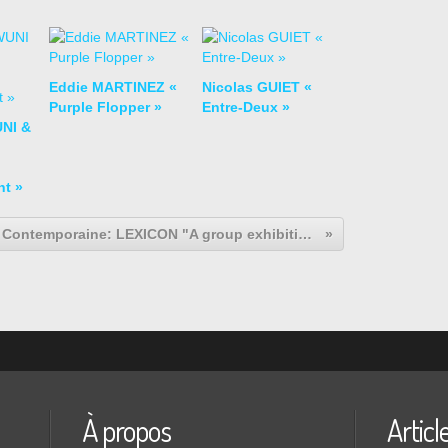
Eddie MARTINEZ «
Nicolas GUIET «
Purple Flopper »
Entre-Deux »
NI &
nt »
Expo Collective Contemporaine: LEXICON "A group exhibition of text-based works"
À propos
Articl