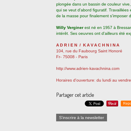
plongée dans un bassin de couleur vive, 
qui se veut d'abord figuratif. Travaillée
de la masse pour finalement s'imposer d
Willy Verginer
est né en 1957 à Bressano
intérêt. Ses oeuvres ont d'ailleurs été 
A D R I E N / K A V A C H N I N A
104, rue du Faubourg Saint Honoré
Fr- 75008 - Paris
http://www.adrien-kavachnina.com
Horaires d'ouverture: du lundi au vendre
Partager cet article
Repo
S'inscrire à la newsletter