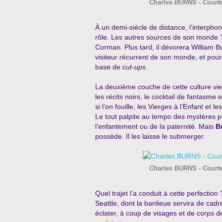
Charles BURNS - Courte
À un demi-siècle de distance, l’interpho
rôle. Les autres sources de son monde
Corman. Plus tard, il dévorera William 
visiteur récurrent de son monde, et pou
base de
cut-ups
.
La deuxième couche de cette culture vi
les récits noirs, le cocktail de fantasme 
si l’on fouille, les Vierges à l’Enfant et 
Le tout palpite au tempo des mystères po
l’enfantement ou de la paternité. Mais
B
possède. Il les laisse le submerger.
Charles BURNS - Courte
Quel trajet l’a conduit à cette perfection 
Seattle, dont la banlieue servira de ca
éclater, à coup de visages et de corps 