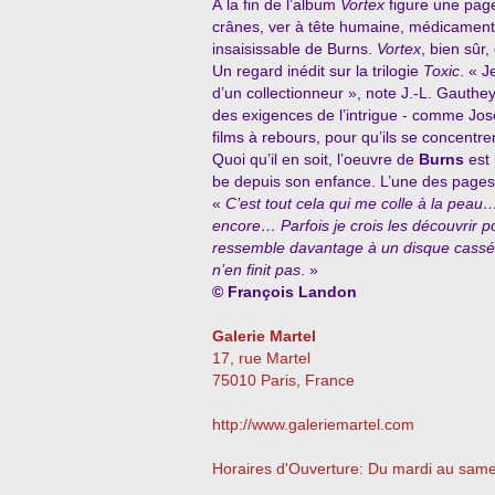
À la fin de l’album
Vortex
figure une pag
crânes, ver à tête humaine, médicament
insaisissable de Burns.
Vortex
, bien sûr,
Un regard inédit sur la trilogie
Toxic
. « J
d’un collectionneur », note J.-L. Gauthey
des exigences de l’intrigue - comme Jose
films à rebours, pour qu’ils se concentre
Quoi qu’il en soit, l’oeuvre de
Burns
est 
be depuis son enfance. L’une des pages
«
C’est tout cela qui me colle à la pe
encore… Parfois je crois les découvrir p
ressemble davantage à un disque cass
n’en finit pas
. »
© François Landon
Galerie Martel
17, rue Martel
75010 Paris, France
http://www.galeriemartel.com
Horaires d'Ouverture: Du mardi au sam