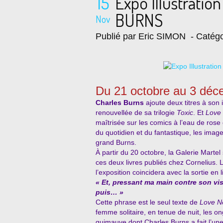
15
Expo Illustratio
BURNS
Nov
Publié par Eric SIMON
- Catégo
Du 21 octobre au 3 dé
Charles Burns
ajoute deux titres à son
renouvellée de sa trilogie
Toxic
. Et
Love
maîtrisée sur les comics à l’eau de rose
du quotidien et du fantastique, les ima
grand Burns.
À partir du 20 octobre, la Galerie Martel
ces deux livres publiés chez Cornelius. 
l’exposition coincidera avec la sortie en l
« Et, pressant ma main contre son vis
puis… »
Cette phrase est le seul texte de
Love N
femme solitaire, en tenue de nuit, les ong
guimauve dont Charles Burns a fait l’une