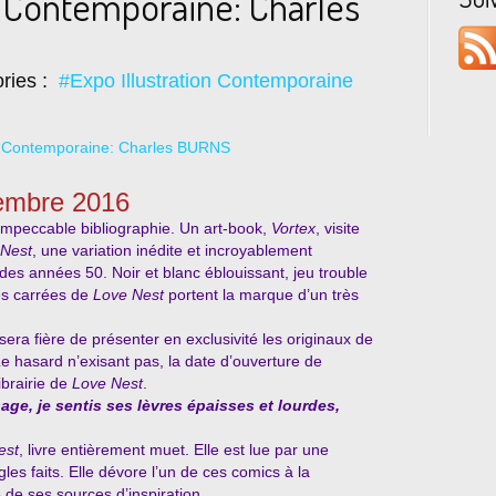
n Contemporaine: Charles
ries :
#Expo Illustration Contemporaine
cembre 2016
 impeccable bibliographie. Un art-book,
Vortex
, visite
 Nest
, une variation inédite et incroyablement
 des années 50. Noir et blanc éblouissant, jeu trouble
ges carrées de
Love Nest
portent la marque d’un très
 sera fière de présenter en exclusivité les originaux de
Le hasard n’exisant pas, la date d’ouverture de
ibrairie de
Love Nest
.
age, je sentis ses lèvres épaisses et lourdes,
est
, livre entièrement muet. Elle est lue par une
les faits. Elle dévore l’un de ces comics à la
 de ses sources d’inspiration.