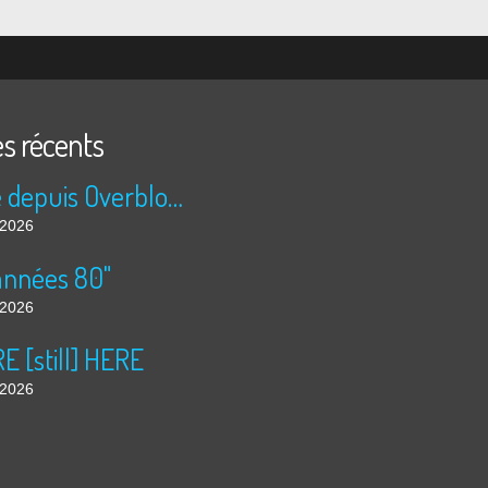
es récents
Publié depuis Overblog et Facebook
t 2026
années 80"
t 2026
 [still] HERE
t 2026