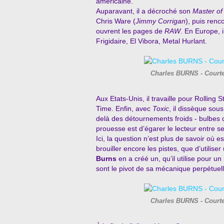
américaine.
Auparavant, il a décroché son
Master of
Chris Ware (
Jimmy
Corrigan
), puis renc
ouvrent les pages de
RAW
. En Europe, i
Frigidaire, El Vibora, Metal Hurlant.
Charles BURNS - Courte
Aux Etats-Unis, il travaille pour Rollin
Time. Enfin, avec
Toxic
, il dissèque sou
delà des détournements froids - bulbes
prouesse est d’égarer le lecteur entre se
Ici, la question n’est plus de savoir où es
brouiller encore les pistes, que d’utilise
Burns
en a créé un, qu’il utilise pour un
sont le pivot de sa mécanique perpétuell
Charles BURNS - Courte