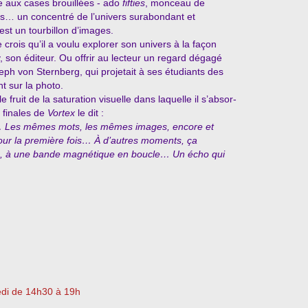
e aux cases brouillées - ado
fifties
, monceau de
s… un concentré de l’univers surabondant et
 est un tourbillon d’images.
e crois qu’il a voulu explorer son univers à la façon
, son éditeur. Ou offrir au lecteur un regard dégagé
ph von Sternberg, qui projetait à ses étudiants des
nt sur la photo.
le fruit de la saturation visuelle dans laquelle il s’absor-
 finales de
Vortex
le dit :
au… Les mêmes mots, les mêmes images, encore et
our la première
fois… À d’autres moments, ça
é, à une bande magnétique en boucle… Un écho qui
edi de 14h30 à 19h