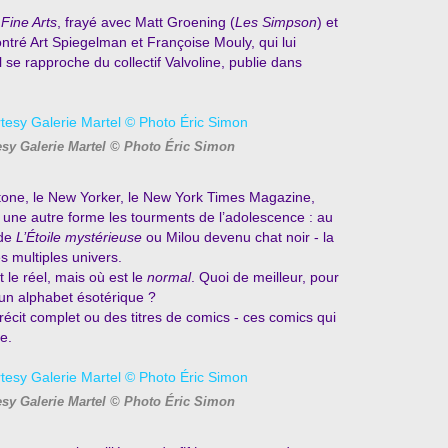
 Fine Arts
, frayé avec Matt Groening (
Les Simpson
) et
ontré Art Spiegelman et Françoise Mouly, qui lui
l se rapproche du collectif Valvoline, publie dans
sy Galerie Martel © Photo Éric Simon
g Stone, le New Yorker, le New York Times Magazine,
s une autre forme les tourments de l’adolescence : au
 de
L’Étoile mystérieuse
ou Milou devenu chat noir - la
s multiples univers.
t le réel, mais où est le
normal
. Quoi de meilleur, pour
r un alphabet ésotérique ?
 récit complet ou des titres de comics - ces
comics qui
e.
sy Galerie Martel © Photo Éric Simon