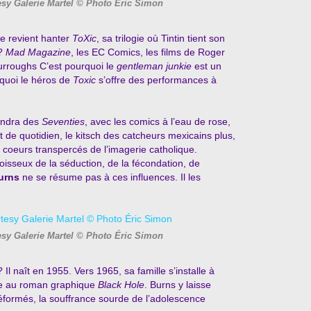
sy Galerie Martel © Photo Éric Simon
ne revient hanter
ToXic
, sa trilogie où Tintin tient son
 ?
Mad Magazine
, les EC Comics, les films de Roger
Burroughs C’est pourquoi le
gentleman junkie
est un
rquoi le héros de
Toxic
s’offre des performances à
endra des
Seventies
, avec les comics à l’eau de rose,
et de quotidien, le kitsch des catcheurs mexicains plus,
les coeurs transpercés de l’imagerie catholique.
isseux de la séduction, de la fécondation, de
urns
ne se résume pas à ces influences. Il les
sy Galerie Martel © Photo Éric Simon
? Il naît en 1955. Vers 1965, sa famille s’installe à
dre au roman graphique
Black Hole
. Burns y laisse
déformés, la souffrance sourde de l’adolescence