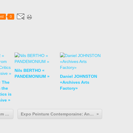
st
0
Nils BERTHO «
PANDEMONIUM »
Daniel JOHNSTON
 The
«Archives Arts
 the
Factory»
tics is
ive »
Expo Peinture Contemporaine: Tom WESSELMANN "A Different Kind of Woman "
Expo Peinture Contemporaine: Anju DODIYA « How to be brave (in pictures) »