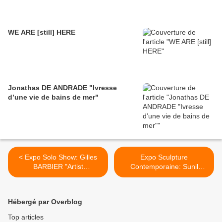
WE ARE [still] HERE
Jonathas DE ANDRADE "Ivresse
d’une vie de bains de mer"
< Expo Solo Show: Gilles
Expo Sculpture
BARBIER "Artist
Contemporaine: Sunil
Impression"
GAWDE "Id-Od" Inner
Dimension - Outer
Dimension >
Hébergé par Overblog
Top articles