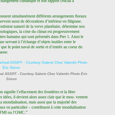
 changement climatique et son rapport crucial à
çonnent simultanément différents arrangements floraux
servent aussi de décorations d’intérieur en filigrane.
bstrat naturel de la verve planétaire, détermine nos
hnologiques, la crise du climat est progressivement
tres humains qui sont présentés dans Pier 1. Ainsi le
e servant à l’échange d’objets inutiles entre le
que le point naval de sortie et d’entrée au coeur du
asse.
eal ASSIFF - Courtesy Galerie Chez Valentin Photo Éric
Simon
n signifie l’effacement des frontières et la libre
s idées, il devient alors assez clair que le mou- vement
a mondialisation, mais aussi que la majorité des
aux en particulier – contribuent à cette mondialisation
le FMI ou l’OMC.”