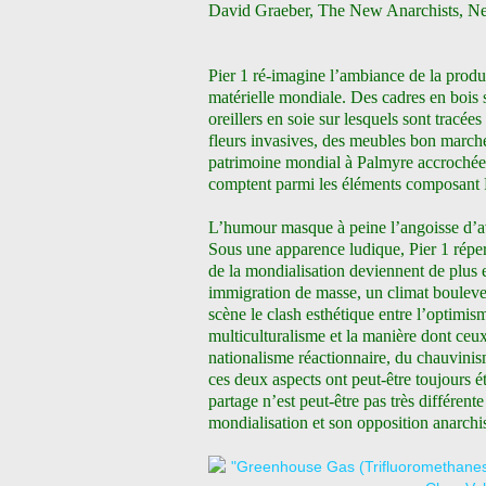
David Graeber, The New Anarchists, N
Pier 1 ré-imagine l’ambiance de la produc
matérielle mondiale. Des cadres en bois s
oreillers en soie sur lesquels sont tracée
fleurs invasives, des meubles bon marché
patrimoine mondial à Palmyre accrochées 
comptent parmi les éléments composant P
L’humour masque à peine l’angoisse d’avo
Sous une apparence ludique, Pier 1 réper
de la mondialisation deviennent de plus e
immigration de masse, un climat boulever
scène le clash esthétique entre l’optimis
multiculturalisme et la manière dont ceux
nationalisme réactionnaire, du chauvinis
ces deux aspects ont peut-être toujours
partage n’est peut-être pas très différente
mondialisation et son opposition anarchis