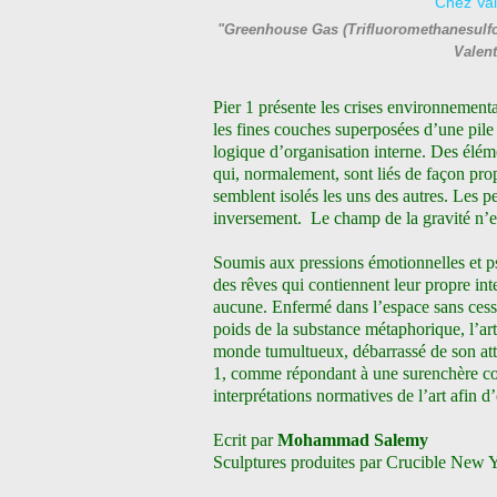
"Greenhouse Gas (Trifluoromethanesulfo
Valen
Pier 1 présente les crises environnement
les fines couches superposées d’une pile
logique d’organisation interne. Des élém
qui, normalement, sont liés de façon prop
semblent isolés les uns des autres. Les p
inversement.
Le champ de la gravité n’ex
Soumis aux pressions émotionnelles et ps
des rêves qui contiennent leur propre inte
aucune. Enfermé dans l’espace sans cesse
poids de la substance métaphorique, l’ar
monde tumultueux, débarrassé de son atti
1, comme répondant à une surenchère con
interprétations normatives de l’art afin d
Ecrit par
Mohammad Salemy
Sculptures produites par Crucible New 