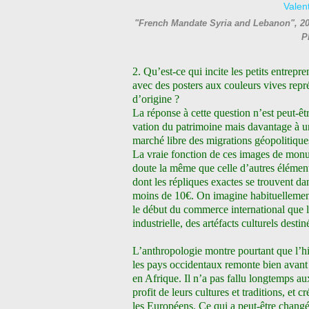
"French Mandate Syria and Lebanon", 20
P
2. Qu’est-ce qui incite les petits entre
avec des posters aux couleurs vives rep
d’origine ?
La réponse à cette question n’est peut-être
vation du patrimoine mais davantage à un 
marché libre des migrations géopolitique
La vraie fonction de ces images de monu
doute la même que celle d’autres éléme
dont les répliques exactes se trouvent da
moins de 10€. On imagine habituellement
le début du commerce international que 
industrielle, des artéfacts culturels dest
L’anthropologie montre pourtant que l’his
les pays occidentaux remonte bien avant
en Afrique. Il n’a pas fallu longtemps a
profit de leurs cultures et traditions, et c
les Européens. Ce qui a peut-être changé