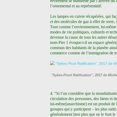
revirement se manifeste par l’arrivée du
l’ornemental et au représentatif.
Les lampes en cuivre récupérées, qui fa
et des molécules de gaz à effet de serre, 
Tout comme l’environnement, lui-même su
modes de vie politiques, culturels et tec
devenue la cause de tous les autres désas
nom Pier 1 évoque-t-il un espace génériqu
commun des habitants de la planète ainsi 
commerce comme de l’immigration de m
"Sykes-Picot Ratification", 2017 de Mich
4. “Si l’on considère que la mondialisatio
circulation des personnes, des biens et de
lui-même[anarchisme] est un produit de l
groupes qui y participent – les plus radic
généralement bien plus que ne le font 