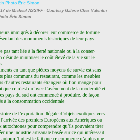
17 de Micheal ASSIFF - Courtesy Galerie Chez Valentin
hoto Éric Simon
preneurs immigrés à décorer leur commerce de fortune
résentant des monuments historiques de leur pays
 pas tant liée à la fierté nationale ou à la conser-
désir de minimiser le coût élevé de la vie sur le
s.
ments en tant que piètres moyens de survie est sans
nts plus communs du restaurant, comme les meubles
ns d’autres restaurants étrangers où l’on mange pour
 que ce n’est qu’avec l’avènement de la modernité et
les pays du sud ont commencé à produire, de façon
inés à la consommation occidentale.
toire de l’exportation illégale d’objets exotiques vers
 l’arrivée des premiers Européens aux Amériques ou
ux autochtones pour comprendre qu’ils pouvaient tirer
réer une industrie artisanale basée sur ce qui intéressait
 aujourd’hui est le fait que ce commerce n’a plus une