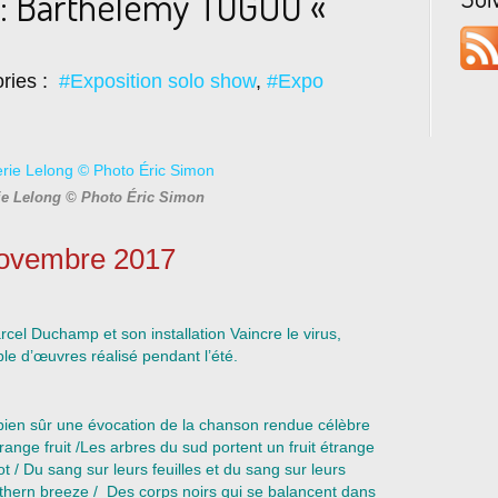
: Barthélémy TOGUO «
ries :
#Exposition solo show
,
#Expo
ie Lelong © Photo Éric Simon
novembre 2017
cel Duchamp et son installation Vaincre le virus,
e d’œuvres réalisé pendant l’été.
st bien sûr une évocation de la chanson rendue célèbre
trange fruit /Les arbres du sud portent un fruit étrange
 / Du sang sur leurs feuilles et du sang sur leurs
uthern breeze / Des corps noirs qui se balancent dans