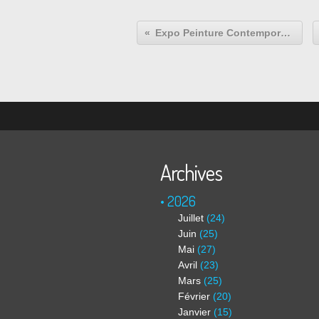
Expo Peinture Contemporaine: George CONDO “Life is Worth Living“
Archives
2026
Juillet
(24)
Juin
(25)
Mai
(27)
Avril
(23)
Mars
(25)
Février
(20)
Janvier
(15)