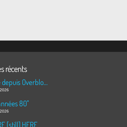
es récents
Publié depuis Overblog et Facebook
t 2026
années 80"
t 2026
 [still] HERE