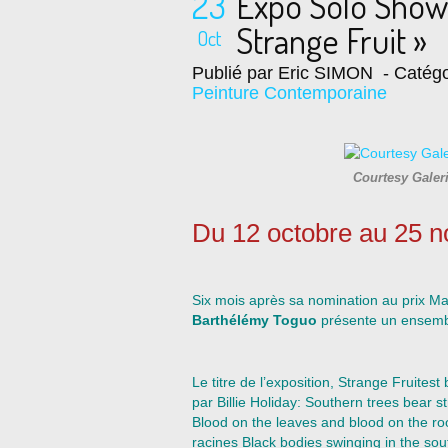
23
Expo Solo Show
Strange Fruit »
Oct
Publié par Eric SIMON
- Catégo
Peinture Contemporaine
Courtesy Galer
Du 12 octobre au 25 
Six mois après sa nomination au prix Mar
Barthélémy Toguo
présente un ensembl
Le titre de l’exposition, Strange Fruite
par Billie Holiday: Southern trees bear s
Blood on the leaves and blood on the root
racines Black bodies swinging in the so