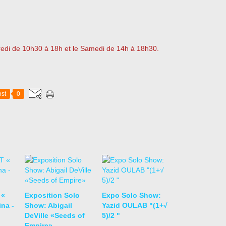
redi de 10h30 à 18h et le Samedi de 14h à 18h30.
st
0
 «
Exposition Solo
Expo Solo Show:
na -
Show: Abigail
Yazid OULAB "(1+√
DeVille «Seeds of
5)/2 "
Empire»