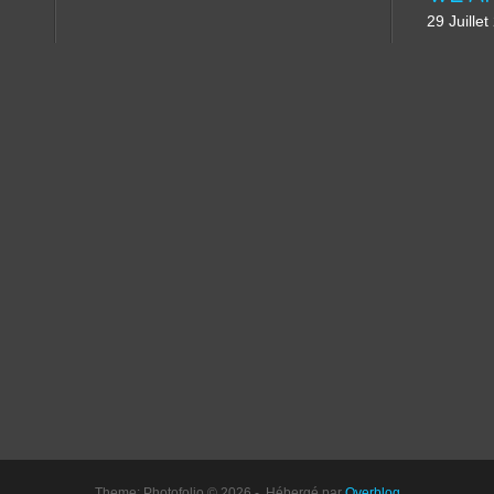
29 Juille
Theme: Photofolio © 2026 - Hébergé par
Overblog