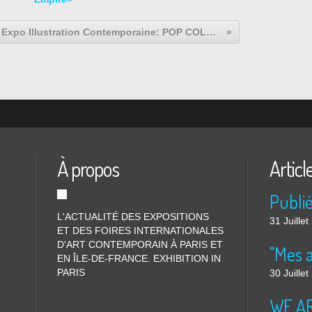
Expo Illustration Contemporaine: POP COLLECTION - Art Populaire Contemporain, Outsiders & Rock'n'folk Art
À propos
Articl
L'ACTUALITÉ DES EXPOSITIONS
31 Juille
ET DES FOIRES INTERNATIONALES
D'ART CONTEMPORAIN À PARIS ET
"Mes 
EN ÎLE-DE-FRANCE. EXHIBITION IN
PARIS
30 Juille
WE ARE