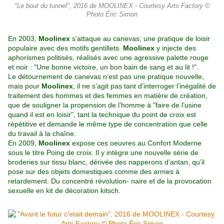
"Le bout du tunnel", 2016 de MOOLINEX - Courtesy Arts Factory ©
Photo Éric Simon
En 2003,
Moolinex
s’attaque au canevas; une pratique de loisir
populaire avec des motifs gentillets.
Moolinex
y injecte des
aphorismes politisés, réalisés avec une agressive palette rouge
et noir : "Une bonne victoire, un bon bain de sang et au lit !".
Le détournement de canevas n’est pas une pratique nouvelle,
mais pour
Moolinex
, il ne s’agit pas tant d’interroger l’inégalité de
traitement des hommes et des femmes en matière de création,
que de souligner la propension de l’homme à "faire de l’usine
quand il est en loisir", tant la technique du point de croix est
répétitive et demande le même type de concentration que celle
du travail à la chaîne.
En 2009,
Moolinex
expose ces oeuvres au Confort Moderne
sous le titre Poing de croix. Il y intègre une nouvelle série de
broderies sur tissu blanc, dérivée des napperons d’antan, qu’il
pose sur des objets domestiques comme des armes à
retardement. Du concentré révolution- naire et de la provocation
sexuelle en kit de décoration kitsch.