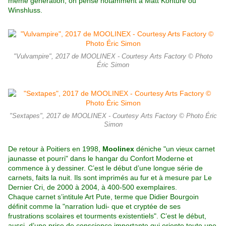
même génération, on pense notamment à Matt Konture ou
Winshluss.
"Vulvampire", 2017 de MOOLINEX - Courtesy Arts Factory © Photo
Éric Simon
"Sextapes", 2017 de MOOLINEX - Courtesy Arts Factory © Photo Éric
Simon
De retour à Poitiers en 1998,
Moolinex
déniche "un vieux carnet
jaunasse et pourri" dans le hangar du Confort Moderne et
commence à y dessiner. C’est le début d’une longue série de
carnets, faits la nuit. Ils sont imprimés au fur et à mesure par Le
Dernier Cri, de 2000 à 2004, à 400-500 exemplaires.
Chaque carnet s’intitule Art Pute, terme que Didier Bourgoin
définit comme la "narration ludi- que et cryptée de ses
frustrations scolaires et tourments existentiels". C’est le début,
aussi, d’une prise de conscience importante qui oriente toute une