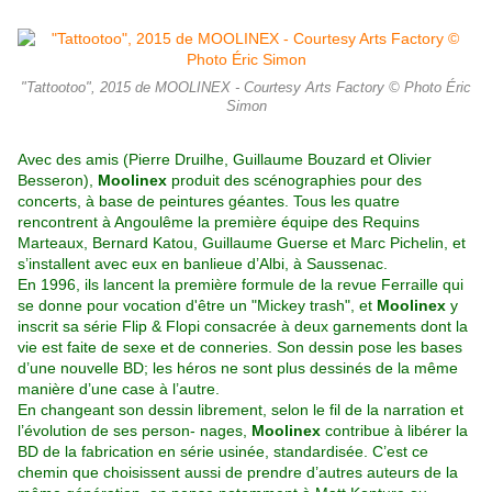
"Tattootoo", 2015 de MOOLINEX - Courtesy Arts Factory © Photo Éric
Simon
Avec des amis (Pierre Druilhe, Guillaume Bouzard et Olivier
Besseron),
Moolinex
produit des scénographies pour des
concerts, à base de peintures géantes. Tous les quatre
rencontrent à Angoulême la première équipe des Requins
Marteaux, Bernard Katou, Guillaume Guerse et Marc Pichelin, et
s’installent avec eux en banlieue d’Albi, à Saussenac.
En 1996, ils lancent la première formule de la revue Ferraille qui
se donne pour vocation d'être un "Mickey trash", et
Moolinex
y
inscrit sa série Flip & Flopi consacrée à deux garnements dont la
vie est faite de sexe et de conneries. Son dessin pose les bases
d’une nouvelle BD; les héros ne sont plus dessinés de la même
manière d’une case à l’autre.
En changeant son dessin librement, selon le fil de la narration et
l’évolution de ses person- nages,
Moolinex
contribue à libérer la
BD de la fabrication en série usinée, standardisée. C’est ce
chemin que choisissent aussi de prendre d’autres auteurs de la