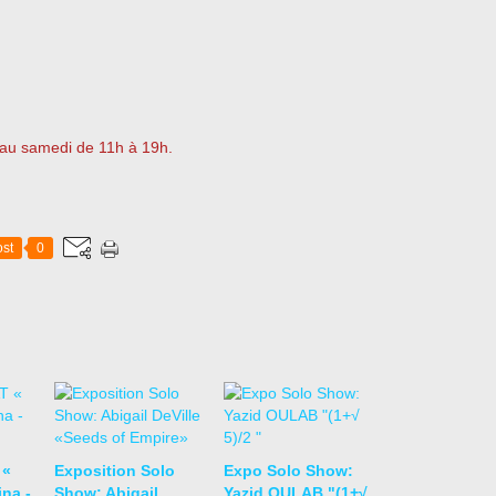
i au samedi de 11h à 19h.
st
0
 «
Exposition Solo
Expo Solo Show:
na -
Show: Abigail
Yazid OULAB "(1+√