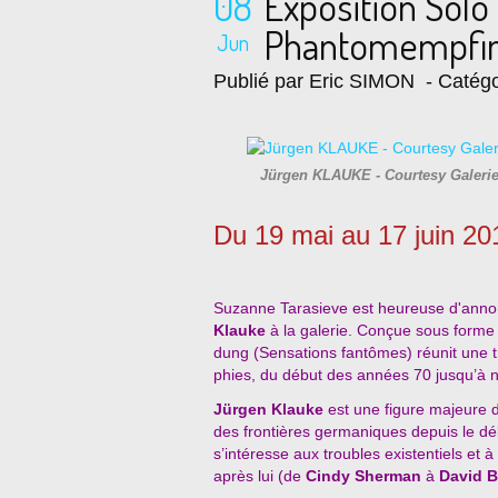
08
Exposition Sol
Phantomempfin
Jun
Publié par Eric SIMON
- Catégo
Jürgen KLAUKE - Courtesy Galeri
Du 19 mai au 17 juin 20
Suzanne Tarasieve est heureuse d'annon
Klauke
à la galerie. Conçue sous forme 
dung (Sensations fantômes) réunit une t
phies, du début des années 70 jusqu’à n
Jürgen Klauke
est une figure majeure d
des frontières germaniques depuis le déb
s’intéresse aux troubles existentiels et à
après lui (de
Cindy Sherman
à
David
B