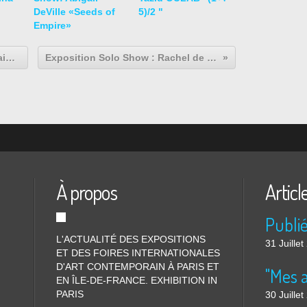
DeVille «Seeds of
5)/2 "
Empire»
Exposition Collective Contemporaine: TALKING ABOUT A REVOLUTION !
Exposition Solo Show : Rachel de JOODE « Instead of Pieces, a Play »
À propos
Articl
L'ACTUALITÉ DES EXPOSITIONS
31 Juille
ET DES FOIRES INTERNATIONALES
D'ART CONTEMPORAIN À PARIS ET
"Mes 
EN ÎLE-DE-FRANCE. EXHIBITION IN
PARIS
30 Juille