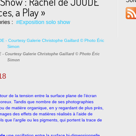
o Show : Rachel de JOODE
ces, a Play »
ries :
#Exposition solo show
- Courtesy Galerie Christophe Gaillard © Photo Éric
Simon
18
tour de la tension entre la surface plane de l’écran
ps poreux. Tandis que nombre de ses photographies
u de matière organique, en y regardant de plus près,
images des effets de matières réalisés à l’aide de
ls que l’argile ou les pigments, qui portent la trace de
ode
une oscillation entre la surface bi-dimensionnelle