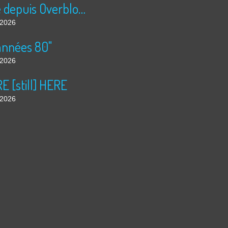
Publié depuis Overblog et Facebook
t 2026
années 80"
t 2026
 [still] HERE
t 2026