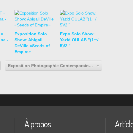
 «
Exposition Solo
Expo Solo Show:
na -
Show: Abigail
Yazid OULAB "(1+√
DeVille «Seeds of
5)/2 "
Empire»
Exposition Photographie Contemporaine: Harold FEINSTEIN « Gracieusement Vôtre »
À propos
Articl