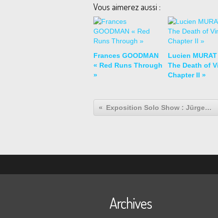
Vous aimerez aussi :
Frances GOODMAN
Lucien MURAT
« Red Runs Through
The Death of Vi
»
Chapter II »
Exposition Solo Show : Jürgen KLAUKE « Phantomempfindung »
Archives