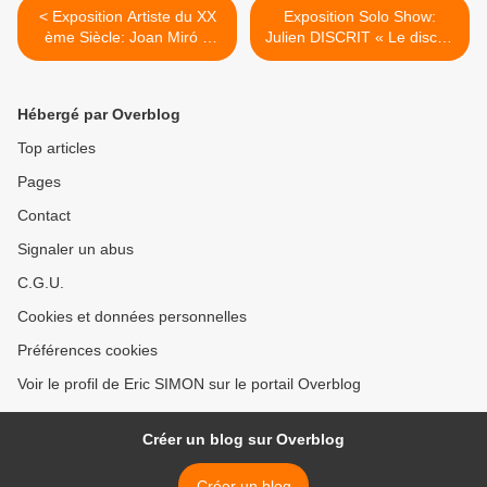
< Exposition Artiste du XX
Exposition Solo Show:
ème Siècle: Joan Miró «
Julien DISCRIT « Le discret
Femmes, oiseaux et
et le continu » >
monstres... »
Hébergé par Overblog
Top articles
Pages
Contact
Signaler un abus
C.G.U.
Cookies et données personnelles
Préférences cookies
Voir le profil de Eric SIMON sur le portail Overblog
Créer un blog sur Overblog
Créer un blog