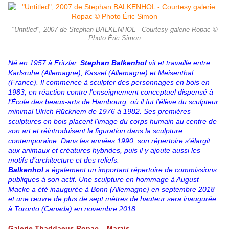
"Untitled", 2007 de Stephan BALKENHOL - Courtesy galerie Ropac ©
Photo Éric Simon
Né en 1957 à Fritzlar,
Stephan Balkenhol
vit et travaille entre
Karlsruhe (Allemagne), Kassel (Allemagne) et Meisenthal
(France). Il commence à sculpter des personnages en bois en
1983, en réaction contre l’enseignement conceptuel dispensé à
l’École des beaux-arts de Hambourg, où il fut l’élève du sculpteur
minimal Ulrich Rückriem de 1976 à 1982. Ses premières
sculptures en bois placent l’image du corps humain au centre de
son art et réintroduisent la figuration dans la sculpture
contemporaine. Dans les années 1990, son répertoire s’élargit
aux animaux et créatures hybrides, puis il y ajoute aussi les
motifs d’architecture et des reliefs.
Balkenhol
a également un important répertoire de commissions
publiques à son actif. Une sculpture en hommage à August
Macke a été inaugurée à Bonn (Allemagne) en septembre 2018
et une œuvre de plus de sept mètres de hauteur sera inaugurée
à Toronto (Canada) en novembre 2018.
Galerie Thaddaeus Ropac – Marais