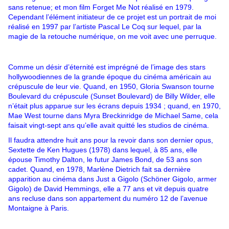
sans retenue; et mon film Forget Me Not réalisé en 1979.
Cependant l’élément initiateur de ce projet est un portrait de moi
réalisé en 1997 par l’artiste Pascal Le Coq sur lequel, par la
magie de la retouche numérique, on me voit avec une perruque.
Comme un désir d’éternité est imprégné de l’image des stars
hollywoodiennes de la grande époque du cinéma américain au
crépuscule de leur vie. Quand, en 1950, Gloria Swanson tourne
Boulevard du crépuscule (Sunset Boulevard) de Billy Wilder, elle
n’était plus apparue sur les écrans depuis 1934 ; quand, en 1970,
Mae West tourne dans Myra Breckinridge de Michael Same, cela
faisait vingt-sept ans qu’elle avait quitté les studios de cinéma.
Il faudra attendre huit ans pour la revoir dans son dernier opus,
Sextette de Ken Hugues (1978) dans lequel, à 85 ans, elle
épouse Timothy Dalton, le futur James Bond, de 53 ans son
cadet. Quand, en 1978, Marlène Dietrich fait sa dernière
apparition au cinéma dans Just a Gigolo (Schöner Gigolo, armer
Gigolo) de David Hemmings, elle a 77 ans et vit depuis quatre
ans recluse dans son appartement du numéro 12 de l’avenue
Montaigne à Paris.