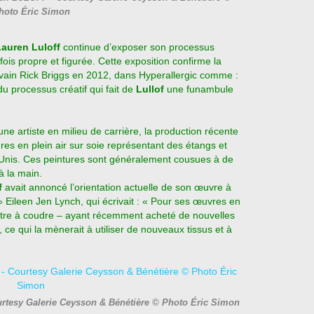
hoto Éric Simon
Lauren Luloff
continue d’exposer son processus
fois propre et figurée. Cette exposition confirme la
écrivain Rick Briggs en 2012, dans Hyperallergic comme :
du processus créatif qui fait de
Lullof
une funambule
d’une artiste en milieu de carrière, la production récente
es en plein air sur soie représentant des étangs et
-Unis. Ces peintures sont généralement cousues à de
à la main.
f
avait annoncé l’orientation actuelle de son œuvre à
» Eileen Jen Lynch, qui écrivait : « Pour ses œuvres en
ttre à coudre – ayant récemment acheté de nouvelles
 ce qui la mènerait à utiliser de nouveaux tissus et à
rtesy Galerie Ceysson & Bénétière © Photo Éric Simon