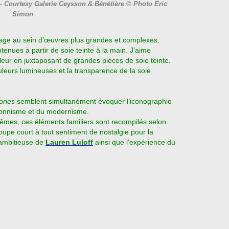
- Courtesy Galerie Ceysson & Bénétière © Photo Éric
Simon
age au sein d’œuvres plus grandes et complexes,
nues à partir de soie teinte à la main. J’aime
leur en juxtaposant de grandes pièces de soie teinte.
uleurs lumineuses et la transparence de la soie
ories
semblent simultanément évoquer l’iconographie
ionnisme et du modernisme.
-mêmes, ces éléments familiers sont recompilés selon
oupe court à tout sentiment de nostalgie pour la
 ambitieuse de
Lauren Luloff
ainsi que l’expérience du