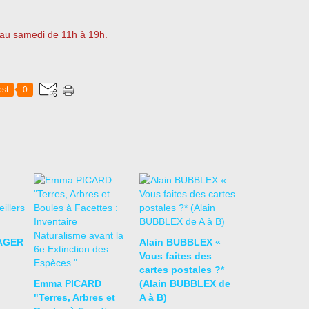
i au samedi de 11h à 19h.
st
0
AGER
Alain BUBBLEX «
Vous faites des
cartes postales ?*
Emma PICARD
(Alain BUBBLEX de
"Terres, Arbres et
A à B)