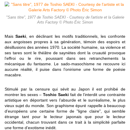
"Sans titre", 1977 de Toshio SAEKI - Courtesy de l'artiste et la Galerie
Arts Factory © Photo Éric Simon
Mais
Saeki
, en déclinant les motifs traditionnels, les confronte
aux angoisses propres à sa génération, témoin des espoirs et
désillusions des années 1970. La société humaine, sa violence et
ses tares sont le théâtre de saynètes dont la cruauté provoque
l’effroi ou le rire, poussant dans ses retranchements la
mécanique du fantasme. Le sado-masochisme ne recouvre ici
aucune réalité, il puise dans l’onirisme une forme de poésie
macabre.
Stimulé par la censure qui sévit au Japon il est prohibé de
montrer les sexes –
Toshio Saeki
fait de l’interdit une contrainte
artistique en déportant vers l’absurde et le surréalisme, le plus
vieux sujet du monde. Son graphisme épuré rappelle à beaucoup
d’européens une certaine forme de "ligne claire", qui semble
étrange tant pour le lecteur japonais que pour le lecteur
occidental, chacun trouvant dans ce trait à la simplicité parfaite
une forme d’exotisme inédit.