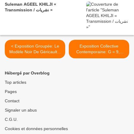
Suleman AGEEL KHILJI «
Transmission / ﻧﺷرﯾﺎت »
< Exposition Groupée: Le
Exposition Collective
Modèle Noir De Géricault à
Contemporaine: G = 9,8
Matisse
N.KG - 1 >
Hébergé par Overblog
Top articles
Pages
Contact
Signaler un abus
C.G.U.
Cookies et données personnelles