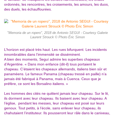
ordonnés, les rencontres, les croisements, les amours, les duos,
des duels, les
échauffourées.
"Memoria de un ropero", 2018 de Antonio SEGUI - Courtesy Galerie
Laurent Strouck © Photo Éric Simon
L’horizon est placé très haut. Les rues bifurquent. Les incidents
innom
brables dans l’immensité se disséminent.
A bien des moments, Seguí admire les superbes chapeaux
d’Argentine. « Dans mon enfance (dit-il) tous portaient le
chapeau. C’étaient
les chapeaux allemands, italiens bien sûr et
panaméens. Le fameux
Panama (chapeau tressé en paille) n’a
jamais été fabriqué à Panama,
mais à Cuenca. Ceux que je
préfère, ce sont les Borsalino italiens. »
Les hommes des cités ne quittent jamais leur chapeau. Sur le lit,
ils dorment avec leur chapeau. Ils baisent avec leur chapeau. A
l’église,
pendant les messes, leur chapeau est posé sur leurs
genoux. Tout petits, à l’école, sans enlever leur chapeau, ils
chahutaient l’instituteur. Ils pousseront leur râle dans le caniveau,