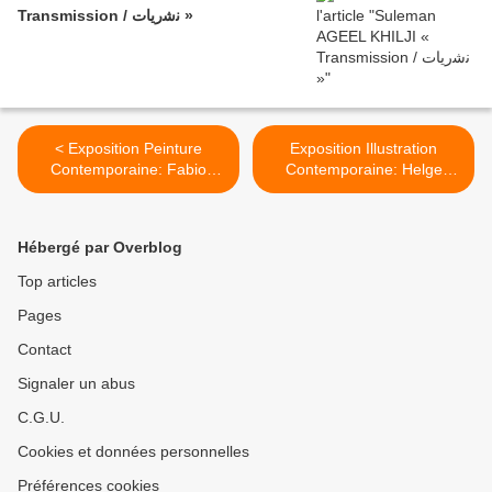
Transmission / ﻧﺷرﯾﺎت »
< Exposition Peinture
Exposition Illustration
Contemporaine: Fabio
Contemporaine: Helge
DERONZIER "SKYLAND"
REUMANN – Aurélie
WILLIAM LEVAUX >
Hébergé par Overblog
Top articles
Pages
Contact
Signaler un abus
C.G.U.
Cookies et données personnelles
Préférences cookies