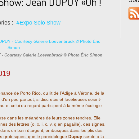
 Show: Jean DUPUY «Oh !
ries :
#Expo Solo Show
Y - Courtesy Galerie Loevenbruck © Photo Éric Simon
019
nance de Porto Rico, du lit de l’Adige à Vérone, de la
 d’un peu partout, si discrètes et facétieuses soient-
eau et celui du regard participent à la même écologie
euse dans les méandres de leurs zones tendres. Elle
ines des lettres (o, x, i, c, v, q en pagaille), des signes,
e dans un bain d’argent, embusqués dans les plis des
es grotesques, que le paréidologue
Dupuy
scrute à la