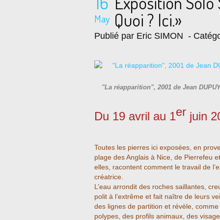
16
Exposition Solo
Quoi ? Ici.»
May
Publié par Eric SIMON
- Catégo
"La réapparition", 2001 de Jean DUPU
er
Du 19 avril au 1
juin 2
Toutes les pierres ici exposées, en prove
plage des Anglais à Nice, de Pierrefeu et
elles, racontent comment le travail de l’
créatrice.
L’eau arrondit des roches saillantes, cr
polit à l’extrême et fait naître de leurs ve
des lignes de partition et révèle, comm
polypes, des profils animaux, des visag