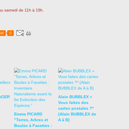
 au samedi de 11h à 19h.
st
0
AGER
Alain BUBBLEX «
Vous faites des
cartes postales ?*
Emma PICARD
(Alain BUBBLEX de
"Terres, Arbres et
A à B)
Boules à Facettes :