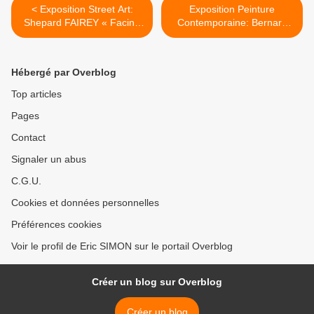
< Exposition Street Art:
Exposition Peinture
Shepard FAIREY « Facing
Contemporaine: Bernard
the Giant : 3 Decades of
FRIZE « Now or Never » >
Dissent »
Hébergé par Overblog
Top articles
Pages
Contact
Signaler un abus
C.G.U.
Cookies et données personnelles
Préférences cookies
Voir le profil de Eric SIMON sur le portail Overblog
Créer un blog sur Overblog
Créer un blog