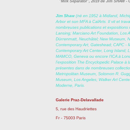
"Milk Separator", 2019 de Jim SHAW - 
Jim Shaw
(né en 1952 à Midland, Michig
Arbor et son MFA à CalArts. Il vit et trava
nombreuses publications et exposition
Lansing; Marciano Art Foundation, Los
Dürrenmatt, Neuchâtel; New Museum, New
Contemporary Art, Gateshead; CAPC - 
Contemporary Art Center, Long Island; L
MAMCO, Geneva ou encore l’ICA à Londres
l’exposition The Encyclopedic Palace à 
présentes dans de nombreuses collectio
Metropolitan Museum, Solomon R. Gu
Museum, Los Angeles; Walker Art Center
Moderne, Paris.
Galerie Praz-Delavallade
5, rue des Haudriettes
Fr - 75003 Paris