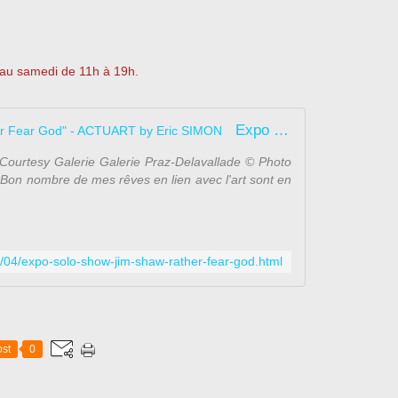
i au samedi de 11h à 19h.
Expo Solo Show: Jim SHAW "Rather Fear God" - ACTUART by Eric SIMON
Courtesy Galerie Galerie Praz-Delavallade © Photo
Bon nombre de mes rêves en lien avec l'art sont en
6/04/expo-solo-show-jim-shaw-rather-fear-god.html
st
0