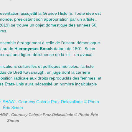
ésentation assujettit la Grande Histoire. Toute idée est
monde, préexistant son appropriation par un artiste.
2019) se trouve un objet domestique des années 50
res.
 ressemble étrangement à celle de l’oiseau démoniaque
bleau de
Hieronymus Bosch
datant de 1501. Selon
liserait une figure délictueuse de la loi – un avocat
cations culturelles et politiques multiples, l’artiste
dus de Brett Kavanaugh, un juge dont la carrière
position radicale aux droits reproductifs des femmes, et
es Etats-Unis aura nécessité un nombre incalculable
AW - Courtesy Galerie Praz-Delavallade © Photo Éric
Simon