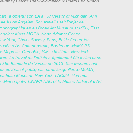
Courtesy Galerie Praz-Delavallade © Photo Éric Simon
an) a obtenu son BA à l’University of Michigan, Ann
ille à Los Angeles. Son travail a fait l’objet de
s monographiques au Broad Art Museum at MSU, East
 Angeles; Mass MOCA, North Adams; Centre
 York; Chalet Society, Paris; Baltic Center for
Musée d’Art Contemporain, Bordeaux; MoMA PS1
e Magasin, Grenoble; Swiss Institute, New York;
. Le travail de l'artiste a également été inclus dans
la 55e Biennale de Venise en 2013. Ses œuvres sont
ns privées et publiques parmi lesquelles le MoMA,
ggenheim Museum, New York; LACMA, Hammer
, Minneapolis; CNAP/FNAC et le Musée National d’Art