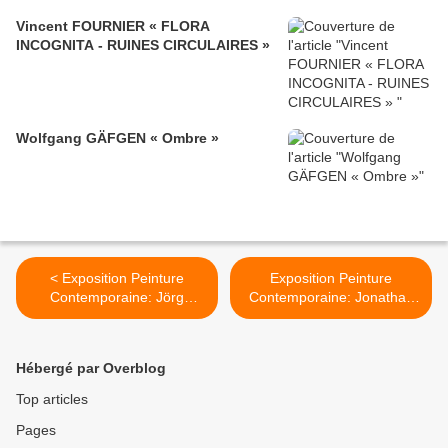
Vincent FOURNIER « FLORA
INCOGNITA - RUINES CIRCULAIRES »
Wolfgang GÄFGEN « Ombre »
< Exposition Peinture
Exposition Peinture
Contemporaine: Jörg
Contemporaine: Jonathan
IMMENDORFF «Passage»
MEESE "Meese Haute
Couture (La Haute Couture
de l'Avenir s'appelle
Hébergé par Overblog
Sommeil)" >
Top articles
Pages