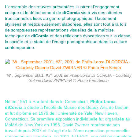
L'ensemble des œuvres présentées illustrent l'engagement
critique et le détachement de
diCorcia
vis-à-vis des attentes
traditionnelles liées au genre photographique. Hautement
stylisées et méticuleusement élaborées, elles sont tout à la fois
de somptueuses représentations visuelles de la maîtrise
technique de
diCorcia
et des réflexions évocatrices sur la classe,
la société et le statut de l'image photographique dans la culture
contemporaine.
"W . September 2001, #3", 2001 de Philip-Lorca DI CORCIA - Courtesy
Galerie David ZWIRNER © Photo Éric Simon
Né en 1951 à Hartford dans le Connecticut,
Philip-Lorca
diCorcia
a étudié à l'école du Musée des Beaux-Arts de Boston
et fut diplômé en 1979 de l'Université de Yale, New Haven,
Connecticut. Sa première exposition individuelle fut organisée au
MoMA de New York en 1993. David Zwirner représente son
travail depuis 2007 et il s’agit de la 7ème exposition personnelle
présentée par la galerie. En 2011, ELEVEN, une édition complète