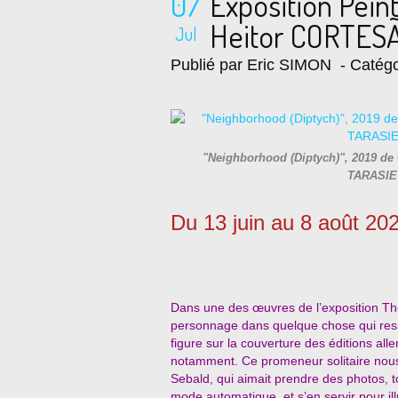
07
Exposition Pein
Heitor CORTESÃ
Jul
Publié par Eric SIMON
- Catégo
"Neighborhood (Diptych)", 2019 de
TARASIE
Du 13 juin au 8 août 20
Dans une des œuvres de l’exposition Th
personnage dans quelque chose qui res
figure sur la couverture des éditions al
notamment. Ce promeneur solitaire nous to
Sebald, qui aimait prendre des photos, 
mode automatique, et s’en servir pour illu