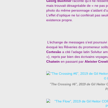
Georg Büchner
raconte qu’il ne ressen
mais trouvait désagréable de « ne pas p
photo du même personnage s’aidant d’u
L’effet d’optique ne lui conférait pas s
existence propre.
L’échange de messages s’est poursuivi p
évoqué les Rêveries du promeneur soli
Cortesão
a cité l’adage latin Solvitur 
»), repris par bien des écrivains voyage
Chatwin
en passant par
Aleister Crow
"The Crossing #6", 2019 de Gil Heit
P