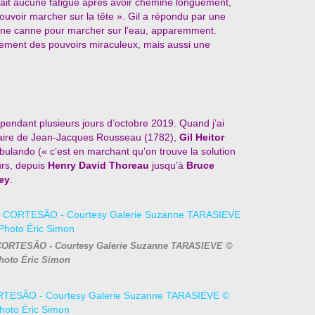
tait aucune fatigue après avoir cheminé longuement,
ouvoir marcher sur la tête ». Gil a répondu par une
ne canne pour marcher sur l’eau, apparemment.
eulement des pouvoirs miraculeux, mais aussi une
endant plusieurs jours d’octobre 2019. Quand j’ai
taire de Jean-Jacques Rousseau (1782),
Gil Heitor
ambulando (« c’est en marchant qu’on trouve la solution
urs, depuis
Henry David Thoreau
jusqu’à
Bruce
ley
.
or CORTESÃO - Courtesy Galerie Suzanne TARASIEVE ©
hoto Éric Simon