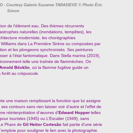
ÃO - Courtesy Galerie Suzanne TARASIEVE © Photo Éric
Simon
stion de l’élément eau. Des thèmes récurrents
atastrophes naturelles (inondations, tempêtes), les
rchitecture moderniste, les chorégraphies
r Williams dans La Première Sirène ou composées par
tion et les plongeons synchronisés. Ses peintures
ser à l’état fantomatique. Dans Stella marina (2019),
vironnement telle une traînée de flammèches. On
Arnold Böcklin
, où la flamme fugitive guide un
 forêt au crépuscule.
te une maison remplissant la fonction que lui assigne
e ses contours sans rien laisser voir d’autre et l’effet de
ne réinterprétation d’œuvres d’
Edward Hopper
telles
our touristes (1945) ou L’Escalier (1949), sans
 Le Phare de
Gil Heitor Cortesão
fait partie d’une série
j’emploie pour souligner le lien avec la photographie.