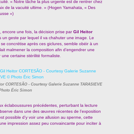
acuité. « Notre tâche la plus urgente est de rentrer chez
aix de la vacuité ultime. » (Hogen Yamahata, « Des
ousse »)
e, encore une fois, la décision prise par
Gil Heitor
s un geste par lequel il va chahuter une image. Le
i se concrétise après ces giclures, semble obéir à un
oulait malmener la composition afin d’engendrer une
une certaine stérilité formaliste.
 Heitor CORTESÃO - Courtesy Galerie Suzanne TARASIEVE
Photo Éric Simon
 aux éclaboussures précédentes, perturbant la lecture
observe dans une des œuvres récentes de l’exposition
st possible d’y voir une allusion au sperme, cette
une impression assez peu convaincante pour inciter à