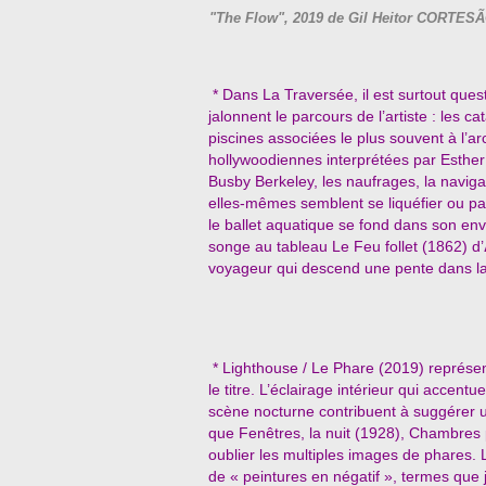
"The Flow", 2019 de Gil Heitor CORTES
* Dans La Traversée, il est surtout que
jalonnent le parcours de l’artiste : les c
piscines associées le plus souvent à l’a
hollywoodiennes interprétées par Esthe
Busby Berkeley, les naufrages, la naviga
elles-mêmes semblent se liquéfier ou pas
le ballet aquatique se fond dans son en
songe au tableau Le Feu follet (1862) d’
voyageur qui descend une pente dans la
* Lighthouse / Le Phare (2019) représen
le titre. L’éclairage intérieur qui accentu
scène nocturne contribuent à suggérer u
que Fenêtres, la nuit (1928), Chambres p
oublier les multiples images de phares.
de « peintures en négatif », termes que 