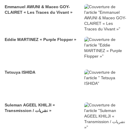
Emmanuel AWUNI & Maceo GOY-
CLAIRET « Les Traces du Vivant »
Eddie MARTINEZ « Purple Flopper »
Tetsuya ISHIDA
Suleman AGEEL KHILJI «
Transmission / ﻧﺷرﯾﺎت »