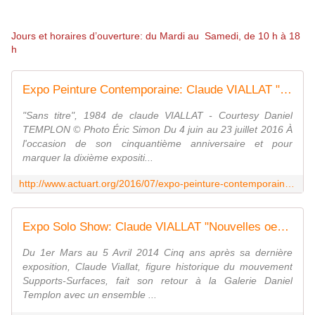
Jours et horaires d’ouverture: du Mardi au Samedi, de 10 h à 18
h
Expo Peinture Contemporaine: Claude VIALLAT "Les années 80" - ACTUART by Eric SIMON
"Sans titre", 1984 de claude VIALLAT - Courtesy Daniel
TEMPLON © Photo Éric Simon Du 4 juin au 23 juillet 2016 À
l'occasion de son cinquantième anniversaire et pour
marquer la dixième expositi...
http://www.actuart.org/2016/07/expo-peinture-contemporaine-claude-viallat-les-annees-80.html
Expo Solo Show: Claude VIALLAT "Nouvelles oeuvres" - ACTUART by Eric SIMON
Du 1er Mars au 5 Avril 2014 Cinq ans après sa dernière
exposition, Claude Viallat, figure historique du mouvement
Supports-Surfaces, fait son retour à la Galerie Daniel
Templon avec un ensemble ...