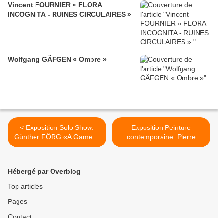
Vincent FOURNIER « FLORA
INCOGNITA - RUINES CIRCULAIRES »
Wolfgang GÄFGEN « Ombre »
< Exposition Solo Show:
Exposition Peinture
Günther FÖRG «A Game of
contemporaine: Pierre
Chess»
SEINTURIER «The Little
House they used to Live in»
>
Hébergé par Overblog
Top articles
Pages
Contact