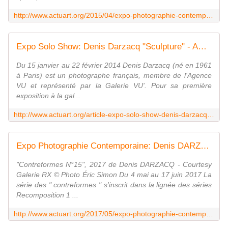
http://www.actuart.org/2015/04/expo-photographie-contemporaine-denis-darzacq-act-comme-un-seul-homme.html
Expo Solo Show: Denis Darzacq "Sculpture" - ACTUART by Eric SIMON
Du 15 janvier au 22 février 2014 Denis Darzacq (né en 1961
à Paris) est un photographe français, membre de l'Agence
VU et représenté par la Galerie VU'. Pour sa première
exposition à la gal...
http://www.actuart.org/article-expo-solo-show-denis-darzacq-sculpture-122076489.html
Expo Photographie Contemporaine: Denis DARZACQ "Contreformes" - ACTUART by Eric SIMON
"Contreformes N°15", 2017 de Denis DARZACQ - Courtesy
Galerie RX © Photo Éric Simon Du 4 mai au 17 juin 2017 La
série des " contreformes " s'inscrit dans la lignée des séries
Recomposition 1 ...
http://www.actuart.org/2017/05/expo-photographie-contemporaine-denis-darzacq-contreformes.html