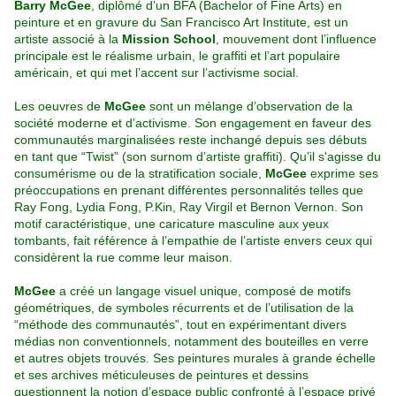
Barry McGee
, diplômé d’un BFA (Bachelor of Fine Arts) en
peinture et en gravure du San Francisco Art Institute, est un
artiste associé à la
Mission School
, mouvement dont l’influence
principale est le réalisme urbain, le graffiti et l’art populaire
américain, et qui met l’accent sur l’activisme social.
Les oeuvres de
McGee
sont un mélange d’observation de la
société moderne et d’activisme. Son engagement en faveur des
communautés marginalisées reste inchangé depuis ses débuts
en tant que “Twist” (son surnom d’artiste graffiti). Qu’il s'agisse du
consumérisme ou de la stratification sociale,
McGee
exprime ses
préoccupations en prenant différentes personnalités telles que
Ray Fong, Lydia Fong, P.Kin, Ray Virgil et Bernon Vernon. Son
motif caractéristique, une caricature masculine aux yeux
tombants, fait référence à l’empathie de l’artiste envers ceux qui
considèrent la rue comme leur maison.
McGee
a créé un langage visuel unique, composé de motifs
géométriques, de symboles récurrents et de l’utilisation de la
“méthode des communautés”, tout en expérimentant divers
médias non conventionnels, notamment des bouteilles en verre
et autres objets trouvés. Ses peintures murales à grande échelle
et ses archives méticuleuses de peintures et dessins
questionnent la notion d’espace public confronté à l’espace privé