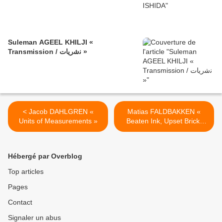
Suleman AGEEL KHILJI «
Transmission / ﻧﺷرﯾﺎت »
< Jacob DAHLGREN «
Matias FALDBAKKEN «
Units of Measurements »
Beaten Ink, Upset Brick,
Downcast Charcoal » >
Hébergé par Overblog
Top articles
Pages
Contact
Signaler un abus