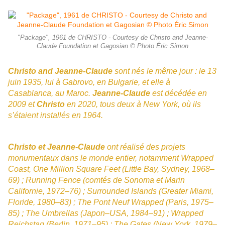
"Package", 1961 de CHRISTO - Courtesy de Christo and Jeanne-
Claude Foundation et Gagosian © Photo Éric Simon
Christo and Jeanne-Claude
sont nés le même jour : le 13
juin 1935, lui à Gabrovo, en Bulgarie, et elle à
Casablanca, au Maroc.
Jeanne-Claude
est décédée en
2009 et
Christo
en 2020, tous deux à New York, où ils
s’étaient installés en 1964.
Christo et Jeanne-Claude
ont réalisé des projets
monumentaux dans le monde entier, notamment Wrapped
Coast, One Million Square Feet (Little Bay, Sydney, 1968–
69) ; Running Fence (comtés de Sonoma et Marin
Californie, 1972–76) ; Surrounded Islands (Greater Miami,
Floride, 1980–83) ; The Pont Neuf Wrapped (Paris, 1975–
85) ; The Umbrellas (Japon–USA, 1984–91) ; Wrapped
Reichstag (Berlin, 1971–95) ; The Gates (New York, 1979–