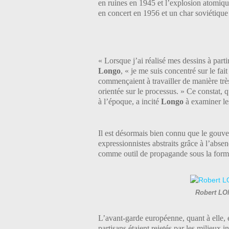
en ruines en 1945 et l’explosion atomiq
en concert en 1956 et un char soviétiqu
« Lorsque j’ai réalisé mes dessins à parti
Longo
, « je me suis concentré sur le fa
commençaient à travailler de manière très a
orientée sur le processus. » Ce constat, q
à l’époque, a incité
Longo
à examiner les
Il est désormais bien connu que le gouv
expressionnistes abstraits grâce à l’absen
comme outil de propagande sous la forme
Robert LO
L’avant-garde européenne, quant à elle, 
partisans étaient rejetés par les milieux 