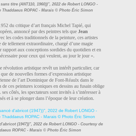
e sans titre (ANT110, 1960))", 2022 de Robert LONGO -
erie Thaddaeus ROPAC - Marais © Photo Éric Simon
952 du critique d’art français Michel Tapié, qui
uropéen, annoncé par des peintres tels que
Jean
c les codes traditionnels de la peinture, ces artistes
e de tellement extraordinaire, chargé d’une magie
par rapport aux conceptions sordides du quotidien et en
cessaire pour ceux qui veulent, au jour le jour ».
 révolution artistique revêt un intérêt particulier, car
nsi que de nouvelles formes d’expression artistique
torienne de l’art Dominique de Font-Réaulx dans le
on de ces peintures iconiques en dessins au fusain oblige
 ses côtés, les spectateurs sont invités à s’intéresser à
sés et à se plonger dans l’époque de leur création.
 d'abricot (1947))", 2022 de Robert LONGO - Courtesy de
haddaeus ROPAC - Marais © Photo Éric Simon