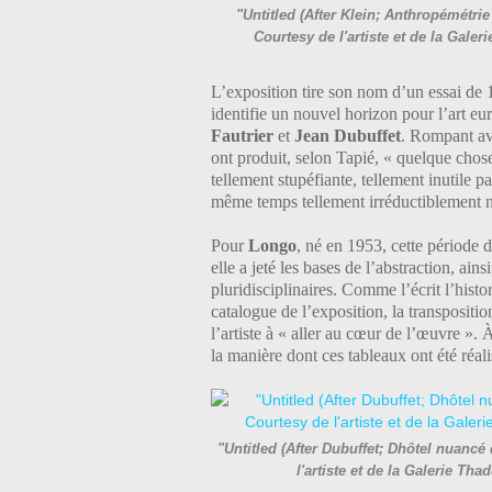
"Untitled (After Klein; Anthropémétri
Courtesy de l'artiste et de la Gal
L’exposition tire son nom d’un essai de 1
identifie un nouvel horizon pour l’art e
Fautrier
et
Jean Dubuffet
. Rompant ave
ont produit, selon Tapié, « quelque chos
tellement stupéfiante, tellement inutile 
même temps tellement irréductiblement né
Pour
Longo
, né en 1953, cette période de
elle a jeté les bases de l’abstraction, ai
pluridisciplinaires. Comme l’écrit l’his
catalogue de l’exposition, la transpositi
l’artiste à « aller au cœur de l’œuvre ». À
la manière dont ces tableaux ont été réali
"Untitled (After Dubuffet; Dhôtel nuancé
l'artiste et de la Galerie T