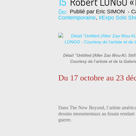
15
Robert LONGO 
Dec
Publié par Eric SIMON
- Ca
Contemporaine
,
#Expo Solo S
Détail "Untitled (After Zao Wou-Ki; Sti
Courtesy de l'artiste et de la Gal
Du 17 octobre au 23 d
Dans The New Beyond, l’artiste améric
dessins monumentaux au fusain rendant 
guerre.