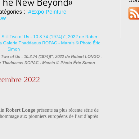
«The New Beyond»
tégories :
#Expo Peinture
how
ll Two of Us - 10.3.74 (1974))", 2022 de Robert LONGO -
erie Thaddaeus ROPAC - Marais © Photo Éric Simon
écembre 2022
ain
Robert Longo
présente sa plus récente série de
hommage aux pionniers européens de l’art d’après-