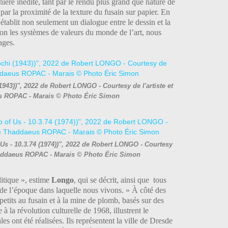
ière inédite, tant par le rendu plus grand que nature de
 par la proximité de la texture du fusain sur papier. En
o
établit non seulement un dialogue entre le dessin et la
on les systèmes de valeurs du monde de l’art, nous
ages.
1943))", 2022 de Robert LONGO - Courtesy de l'artiste et
us ROPAC - Marais © Photo Éric Simon
f Us - 10.3.74 (1974))", 2022 de Robert LONGO - Courtesy
 Thaddaeus ROPAC - Marais © Photo Éric Simon
itique », estime
Longo
, qui se décrit, ainsi que tous
s de l’époque dans laquelle nous vivons. » À côté des
petits au fusain et à la mine de plomb, basés sur des
 à la révolution culturelle de 1968, illustrent le
es ont été réalisées. Ils représentent la ville de Dresde