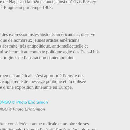
ue de Nagasaki la même année, ainsi qu’Elvis Presley
e à Prague au printemps 1968.
r des expressionnistes abstraits américains », observe
it que de nombreux jeunes artistes américains
bstraite, très antipolitique, anti-intellectuelle et
ui se heurtait au contexte politique agité des États-Unis
 origines de l’abstraction contemporaine.
ernement américain s’est approprié l’œuvre des
ce apparente de message politique et l’a utilisée
 d’une exposition itinérante en Europe.
NGO © Photo Éric Simon
était considérée comme radicale et nombre de ses
institutionnels. Comme l’a écrit
Tapié
, « l’art, alors, ne