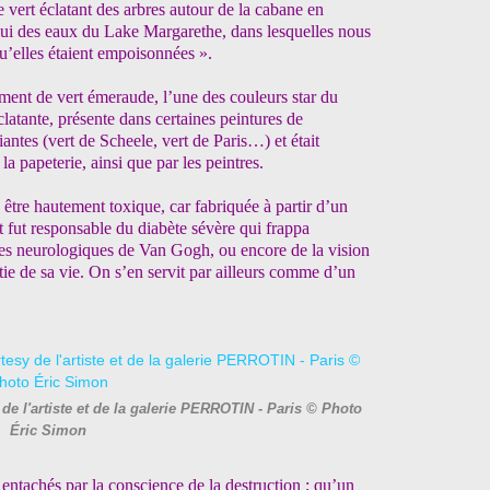
e vert éclatant des arbres autour de la cabane en
lui des eaux du Lake Margarethe, dans lesquelles nous
u’elles étaient empoisonnées ».
ment de vert émeraude, l’une des couleurs star du
latante, présente dans certaines peintures de
riantes (vert de Scheele, vert de Paris…) et était
 la papeterie, ainsi que par les peintres.
 être hautement toxique, car fabriquée à partir d’un
 fut responsable du diabète sévère qui frappa
ubles neurologiques de Van Gogh, ou encore de la vision
tie de sa vie. On s’en servit par ailleurs comme d’un
e l'artiste et de la galerie PERROTIN - Paris © Photo
Éric Simon
entachés par la conscience de la destruction ; qu’un