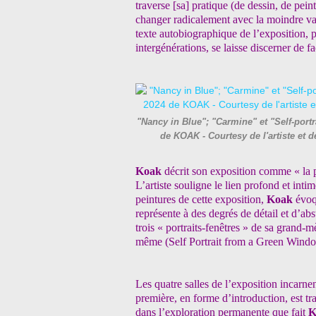
traverse [sa] pratique (de dessin, de pein
changer radicalement avec la moindre var
texte autobiographique de l’exposition, p
intergénérations, se laisse discerner de f
"Nancy in Blue"; "Carmine" et "Self-port
de KOAK - Courtesy de l'artiste et 
Koak
décrit son exposition comme « la p
L’artiste souligne le lien profond et inti
peintures de cette exposition,
Koak
évoq
représente à des degrés de détail et d’a
trois « portraits-fenêtres » de sa grand-
même (Self Portrait from a Green Wind
Les quatre salles de l’exposition incarn
première, en forme d’introduction, est tra
dans l’exploration permanente que fait
K