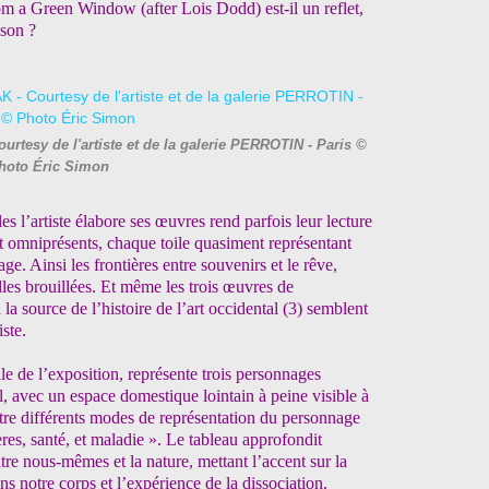
rom a Green Window (after Lois Dodd) est-il un reflet,
ison ?
urtesy de l'artiste et de la galerie PERROTIN - Paris ©
hoto Éric Simon
es l’artiste élabore ses œuvres rend parfois leur lecture
t omniprésents, chaque toile quasiment représentant
ge. Ainsi les frontières entre souvenirs et le rêve,
elles brouillées. Et même les trois œuvres de
la source de l’histoire de l’art occidental (3) semblent
iste.
le de l’exposition, représente trois personnages
 avec un espace domestique lointain à peine visible à
tre différents modes de représentation du personnage
ières, santé, et maladie ». Le tableau approfondit
ntre nous-mêmes et la nature, mettant l’accent sur la
ns notre corps et l’expérience de la dissociation.