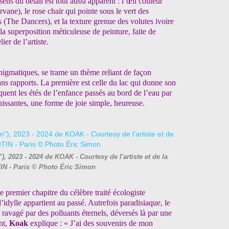
ens du détail est tout aussi apparent : l’œil couleur
vane), le rose chair qui pointe sous le vert des
 (The Dancers), et la texture grenue des volutes ivoire
 la superposition méticuleuse de peinture, faite de
er de l’artiste.
nigmatiques, se trame un thème reliant de façon
s rapports. La première est celle du lac qui donne son
voquent les étés de l’enfance passés au bord de l’eau par
chissantes, une forme de joie simple, heureuse.
023 - 2024 de KOAK - Courtesy de l'artiste et de la
IN - Paris © Photo Éric Simon
 premier chapitre du célèbre traité écologiste
idylle appartient au passé. Autrefois paradisiaque, le
ravagé par des polluants éternels, déversés là par une
nt,
Koak
explique : « J’ai des souvenirs de mon