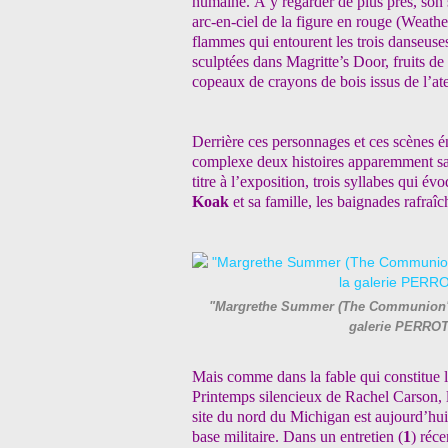
humaine. À y regarder de plus près, son s
arc-en-ciel de la figure en rouge (Weather
flammes qui entourent les trois danseuses
sculptées dans Magritte’s Door, fruits de
copeaux de crayons de bois issus de l’ateli
Derrière ces personnages et ces scènes é
complexe deux histoires apparemment san
titre à l’exposition, trois syllabes qui é
Koak
et sa famille, les baignades rafraî
"Margrethe Summer (The Communion"), 2
galerie PERROT
Mais comme dans la fable qui constitue le
Printemps silencieux de Rachel Carson, l’
site du nord du Michigan est aujourd’hui 
base militaire. Dans un entretien (
1
) réce