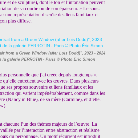
ture et de sculpture), dont le ton et l’intonation peuvent
iation de sa courbe ou de son épaisseur. » Le sous-
ar une représentation discrète des liens familiaux et
açon plus diffuse.
rait from a Green Window (after Lois Dodd)", 2023 - 2024
de la galerie PERROTIN - Paris © Photo Éric Simon
lus personnelle que j’ai créée depuis longtemps ».
me qu’elle entretient avec les œuvres. Dans plusieurs
ue ses propres souvenirs et liens familiaux et les
bstraction qui varient impénétrablement, comme dans les
mère (Nancy in Blue), de sa mère (Carmine), et d’elle-
ow).
ent chacune l’un des thèmes majeurs de l’œuvre. La
vaillée par l’interaction entre abstraction et réalisme
oak
du personnage. Un motif récurrent est introduit –