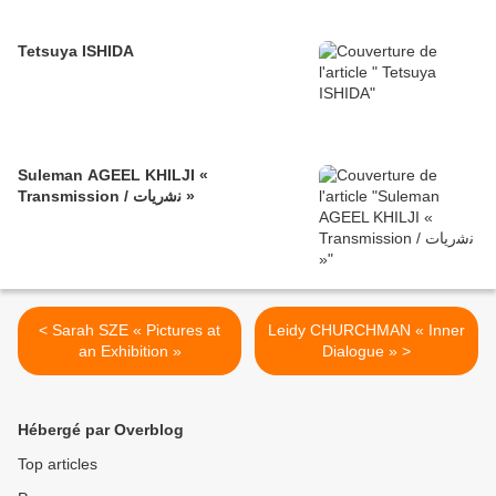
Tetsuya ISHIDA
Suleman AGEEL KHILJI «
Transmission / ﻧﺷرﯾﺎت »
< Sarah SZE « Pictures at
Leidy CHURCHMAN « Inner
an Exhibition »
Dialogue » >
Hébergé par Overblog
Top articles