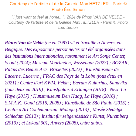
"I just want to feel at home...", 2024 de Rinus VAN DE VELDE -
Courtesy de l'artiste et de la Galerie Max HETZLER - Paris © Photo
Éric Simon
Rinus Van de Velde
(né en 1983) vit et travaille à Anvers, en
Belgique. Des expositions personnelles ont été organisées dans
des institutions internationales, notamment le Art Sonje Center,
Seoul (2024); Museum Voorlinden, Wassenaar (2023) ; BOZAR,
Palais des Beaux-Arts, Bruxelles (2022) ; Kunstmuseum de
Lucerne, Lucerne ; FRAC des Pays de la Loire (tous deux en
2021) ; Centre d'art KWM, Pékin ; Bærum Kulturhus, Sandvika
(tous deux en 2019) ; Kunstpalais d'Erlangen (2018) ; Nest, La
Haye (2017) ; Kunstmuseum Den Haag, La Haye (2016) ;
S.M.A.K, Gand (2015, 2008) ; Kunsthalle de São Paulo (2015) ;
Centre d'Art Contemporain, Malaga (2013) ; Musée Stedelijk
Schiedam (2012) ; Institut für zeitgenössische Kunst, Nuremberg
(2010) ; et Lokaal 001, Anvers (2008), entre autres.