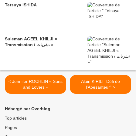
Tetsuya ISHIDA
Suleman AGEEL KHILJI «
Transmission / ﻧﺷرﯾﺎت »
< Jennifer ROCHLIN « Suns
Alain KIRILI "Défi de
and Lovers »
l'Apesanteur" >
Hébergé par Overblog
Top articles
Pages