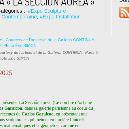
A « LA SECCIÓN ÁUREA »
atégories :
#Expo Sculpture
e Contemporaine
,
#Expo Installation
urtesy de l'artiste et de la Galleria CONTINUA - Paris ©
hoto Éric SIMON
s 2025
ésenter La Sección áurea, (Le nombre d’or) une
os Garaicoa
, dans sa galerie parisienne au coeur du
s récentes de
Carlos Garaicoa
, en présentant une
ons sculpturales qui mettent en lumière l’intérêt
, les mathématiques et la géométrie, comme en