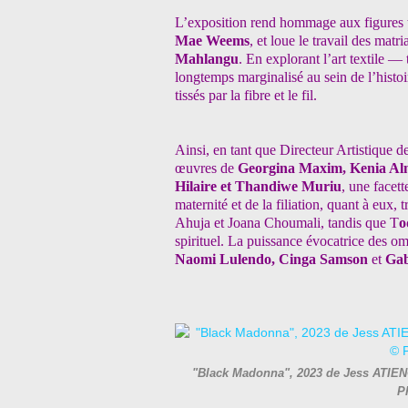
L’exposition rend hommage aux figures tu
Mae Weems
, et loue le travail des matr
Mahlangu
. En explorant
l’art textile —
longtemps marginalisé au sein de l’his
tissés par la fibre et le fil.
Ainsi, en tant que
Directeur Artistique 
œuvres de
Georgina Maxim, Kenia Alm
Hilaire et Thandiwe Muriu
, une facet
maternité et de la
filiation, quant à eux
Ahuja et Joana Choumali, tandis que T
o
spirituel. La puissance évocatrice des
om
Naomi
Lulendo, Cinga Samson
et
Gab
"Black Madonna", 2023 de Jess ATIENO 
P