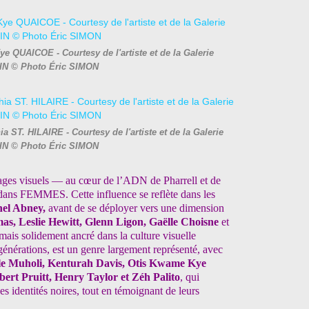
 QUAICOE - Courtesy de l'artiste et de la Galerie
N © Photo Éric SIMON
a ST. HILAIRE - Courtesy de l'artiste et de la Galerie
N © Photo Éric SIMON
ngages visuels — au cœur de
l’ADN de Pharrell et de
 dans
FEMMES. Cette influence se reflète dans les
el Abney,
avant de se déployer vers une
dimension
s, Leslie Hewitt,
Glenn Ligon, Gaëlle Choisne
et
mais solidement ancré dans la culture visuelle
générations, est un genre largement représenté,
avec
le Muholi, Kenturah
Davis, Otis Kwame Kye
obert
Pruitt, Henry Taylor et Zéh Palito
, qui
es identités noires, tout en témoignant de leurs