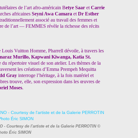
télaires de l’art afro-américain B
etye Saar
et
Carrie
iarches
africaines
Seyni Awa Camara
et
Dr Esther
 traditionnellement associé au travail des femmes et
toire de l’art — FEMMES révèle
la richesse des récits
de Louis Vuitton Homme, Pharrell dévoile, à
travers les
araz Murillo,
Kapwani Kiwanga, Katia St.
te
du répertoire visuel de son atelier. Les thèmes de la
, traversent les créations d’Emma Prempeh Mequitta
dd Gray
interroge
l’héritage, à la fois matériel et
bres trouve, elle, son expression dans les œuvres de
riel Moses
.
- Courtesy de l'artiste et de la Galerie PERROTIN ©
hoto Éric SIMON