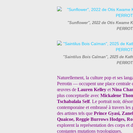
"Sunflower", 2022 de Otis Kwame Kye
PERROTI
"Saintilus Bois Caïman", 2025 de Kathi
PERROTI
Naturellement, la culture pop et ses la
Perrotin — occupent une place centrale
œuvres de
Lauren
Kelley
et
Nina Chan
plus conceptuelle avec
Mickalene Thoma
Tschabalala Self
. Le portrait noir,
désor
contemporaine et
embrassé à travers les 
des artistes tels que
Prince Gyasi, Zane
Quaicoe, Reggie Burrows Hodges, R
explorent la représentation des
corps et d
constantes
mutations typologiques.