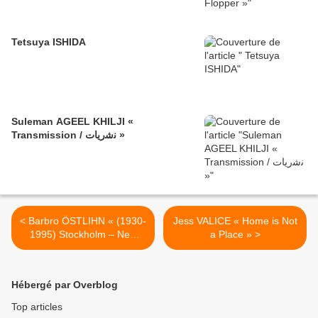
Tetsuya ISHIDA
Suleman AGEEL KHILJI «
Transmission / ﻧﺷرﯾﺎت »
< Barbro ÖSTLIHN « (1930-
Jess VALICE « Home is Not
1995) Stockholm – New
a Place » >
York – Paris »
Hébergé par Overblog
Top articles