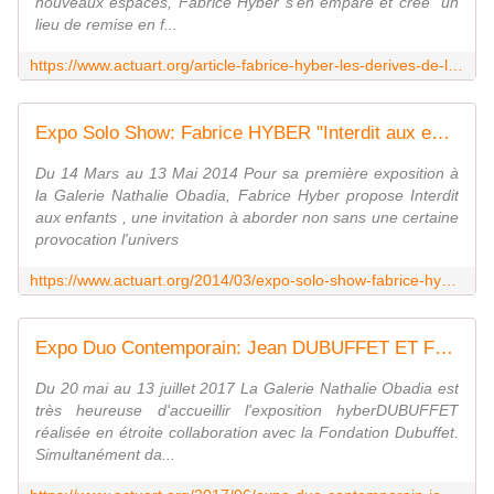
nouveaux espaces, Fabrice Hyber s'en empare et crée "un
lieu de remise en f...
https://www.actuart.org/article-fabrice-hyber-les-derives-de-l-imaginaire-110745570.html
Expo Solo Show: Fabrice HYBER "Interdit aux enfants " - ACTUART by Eric SIMON
Du 14 Mars au 13 Mai 2014 Pour sa première exposition à
la Galerie Nathalie Obadia, Fabrice Hyber propose Interdit
aux enfants , une invitation à aborder non sans une certaine
provocation l'univers
https://www.actuart.org/2014/03/expo-solo-show-fabrice-hyber-interdit-aux-enfants.html
Expo Duo Contemporain: Jean DUBUFFET ET Fabrice HYBER "hyberDUBUFFET" - ACTUART by Eric SIMON
Du 20 mai au 13 juillet 2017 La Galerie Nathalie Obadia est
très heureuse d'accueillir l'exposition hyberDUBUFFET
réalisée en étroite collaboration avec la Fondation Dubuffet.
Simultanément da...