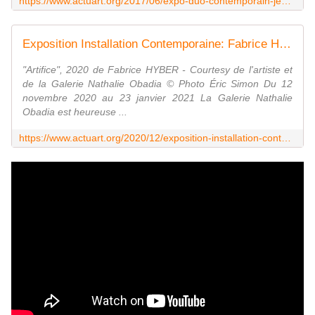
https://www.actuart.org/2017/06/expo-duo-contemporain-jean-dubuffet-et-fabrice-hyber-hyberdubuffet.html
Exposition Installation Contemporaine: Fabrice HYBER " Habiter la forêt " - ACTUART by Eric SIMON
"Artifice", 2020 de Fabrice HYBER - Courtesy de l'artiste et
de la Galerie Nathalie Obadia © Photo Éric Simon Du 12
novembre 2020 au 23 janvier 2021 La Galerie Nathalie
Obadia est heureuse ...
https://www.actuart.org/2020/12/exposition-installation-contemporaine-fabrice-hyber-habiter-la-foret.html