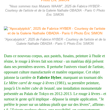
"Nous sommes tous Mutants WAAM", 2025 de Fabrice HYBER -
Courtesy de l'artiste et de la Galerie Nathalie OBADIA - Paris © Photo
Éric SIMON
"Apocalyiptick", 2025 de Fabrice HYBER - Courtesy de l'artiste et de la
Galerie Nathalie OBADIA - Paris © Photo Éric SIMON
Dans ce nouveau corpus, aux pastels, fusains, peinture à l'huile et
résine, le rouge à lèvres fait son retour - un matériau déjà présent
dans ses premières œuvres. Il perturbe l'univers visuel de l'artiste,
opposant culture manufacturée et matière organique. Cet objet
jalonne la carrière de
Fabrice Hyber
, marquant un tournant dès
Le Mètre carré de rouge à lèvres
(1981), sa première peinture,
jusqu'à
Un mètre cube de beauté
, une installation monumentale
présentée au Palais de Tokyo en 2012-2013. Le rouge à lèvres - et
surtout le geste qu'il implique - dépasse la simple application. "Je
préfère le poser sur un tableau plutôt que sur des lèvres", affirme-
t-il. "J'ajoute quelque chose, une possibilité, un comportement.