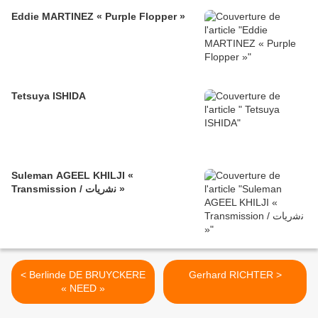
Eddie MARTINEZ « Purple Flopper »
Tetsuya ISHIDA
Suleman AGEEL KHILJI «
Transmission / ﻧﺷرﯾﺎت »
< Berlinde DE BRUYCKERE
Gerhard RICHTER >
« NEED »