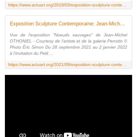
https://www.actuart.org/2019/03/exposition-sculpture-contemporaine-jean-michel-othoniel-oracles.html
Exposition Sculpture Contemporaine: Jean-Michel OTHONIEL "Le Théorème de Narcisse" - ACTUART by Eric SIMON
Vue de l'exposition "Noeuds sauvages" de Jean-Michel
OTHONIEL - Courtesy de l'artiste et de la galerie Perrotin ©
Photo Éric Simon Du 28 septembre 2021 au 2 janvier 2022
à l'invitation du Petit ...
https://www.actuart.org/2021/09/exposition-sculpture-contemporaine-jean-michel-othoniel-le-theoreme-de-narcisse.html