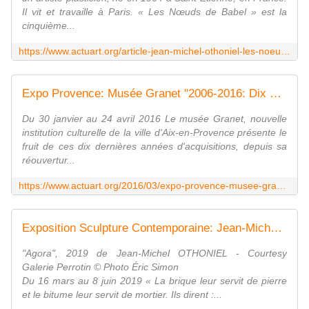
Il vit et travaille à Paris. « Les Nœuds de Babel » est la
cinquième...
https://www.actuart.org/article-jean-michel-othoniel-les-noeuds-de-babel-114218956.html
Expo Provence: Musée Granet "2006-2016: Dix ans d'acquisitions"
Du 30 janvier au 24 avril 2016 Le musée Granet, nouvelle
institution culturelle de la ville d'Aix-en-Provence présente le
fruit de ces dix dernières années d'acquisitions, depuis sa
réouvertur...
https://www.actuart.org/2016/03/expo-provence-musee-granet-2006-2016-dix-ans-d-acquisitions.html
Exposition Sculpture Contemporaine: Jean-Michel OTHONIEL« Oracles »
"Agora", 2019 de Jean-Michel OTHONIEL - Courtesy
Galerie Perrotin © Photo Éric Simon
Du 16 mars au 8 juin 2019 « La brique leur servit de pierre
et le bitume leur servit de mortier. Ils dirent :...