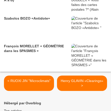
A à B)
Szabolcs BOZO «Antidote»
François MORELLET « GÉOMÉTRIE
dans les SPASMES »
< RUOXI JIN "Microclimats"
Henry GLAVIN «Clearings»
>
Hébergé par Overblog
Top articles