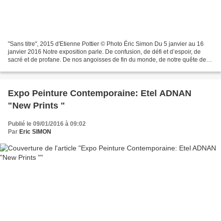
"Sans titre", 2015 d'Etienne Pottier © Photo Éric Simon Du 5 janvier au 16
janvier 2016 Notre exposition parle. De confusion, de défi et d’espoir, de
sacré et de profane. De nos angoisses de fin du monde, de notre quête des
origines et de notre volonté...
Expo Peinture Contemporaine: Etel ADNAN
"New Prints "
Publié le 09/01/2016 à 09:02
Par
Eric SIMON