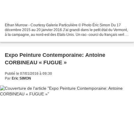
Ethan Murrow - Courtesy Galerie Particulière © Photo Éric Simon Du 17
décembre 2015 au 20 janvier 2016 J’ai grandi dans le petit état du Vermont,
à la campagne, au nord-est des Etats-Unis. Un rac- courci du français vert de
montagne, il s’agit d’un endroit...
Expo Peinture Contemporaine: Antoine
CORBINEAU « FUGUE »
Publié le 07/01/2016 à 09:30
Par
Eric SIMON