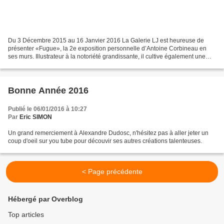
Du 3 Décembre 2015 au 16 Janvier 2016 La Galerie LJ est heureuse de
présenter «Fugue», la 2e exposition personnelle d’Antoine Corbineau en
ses murs. Illustrateur à la notoriété grandissante, il cultive également une
oeuvre de peintre. C’est suite à sa...
Bonne Année 2016
Publié le 06/01/2016 à 10:27
Par
Eric SIMON
Un grand remerciement à Alexandre Dudosc, n'hésitez pas à aller jeter un
coup d'oeil sur you tube pour découvir ses autres créations talenteuses.
< Page précédente
Hébergé par Overblog
Top articles