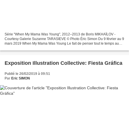
Série "When My Mama Was Young", 2012–2013 de Boris MIKHAÏLOV -
Courtesy Galerie Suzanne TARASIEVE © Photo Éric Simon Du 9 février au 9
mars 2019 When My Mama Was Young Le fait de penser tout le temps au
passé soulève la question de la « permission»....
Exposition Illustration Collective: Fiesta Gráfica
Publié le 26/02/2019 à 09:51
Par
Eric SIMON