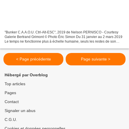
"Bunker C.A.A.O.U. Ctrl-Alt-ESC", 2019 de Nelson PERNISCO - Courtesy
Galerie Bertrand Grimont © Photo Éric Simon Du 31 janvier au 2 mars 2019
Le temps ne fonctionne plus à échelle humaine, seuls les restes de son
passage prédateur sur terre dresse une...
< Page précédente
Page suivante >
Hébergé par Overblog
Top articles
Pages
Contact
Signaler un abus
C.G.U.
Cookies et données personnelles