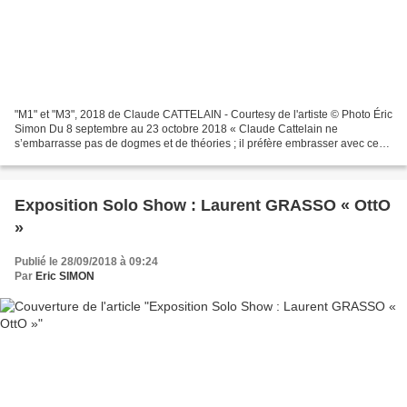
"M1" et "M3", 2018 de Claude CATTELAIN - Courtesy de l'artiste © Photo Éric
Simon Du 8 septembre au 23 octobre 2018 « Claude Cattelain ne
s’embarrasse pas de dogmes et de théories ; il préfère embrasser avec ce
corps-là le monde qui est à portée de ses...
Exposition Solo Show : Laurent GRASSO « OttO
»
Publié le 28/09/2018 à 09:24
Par
Eric SIMON