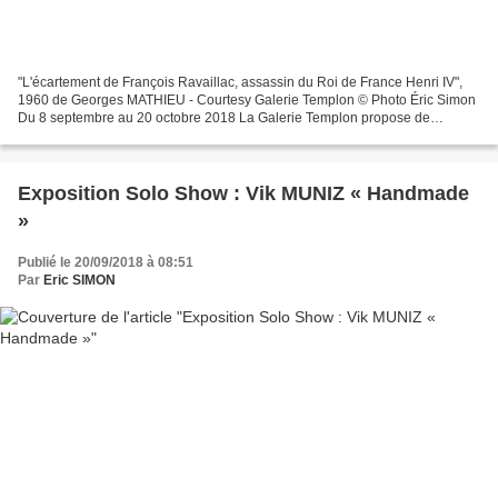
"L'écartement de François Ravaillac, assassin du Roi de France Henri IV",
1960 de Georges MATHIEU - Courtesy Galerie Templon © Photo Éric Simon
Du 8 septembre au 20 octobre 2018 La Galerie Templon propose de
redécouvrir un des peintres les plus singuliers...
Exposition Solo Show : Vik MUNIZ « Handmade
»
Publié le 20/09/2018 à 08:51
Par
Eric SIMON