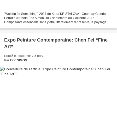
"Waiting for Something", 2017 de Klara KRISTALOVA - Courtesy Galerie
Perrotin © Photo Éric Simon Du 7 septembre au 7 octobre 2017
Composante essentielle sans y être littéralement représenté, le paysage
occupe l’univers mental et physique de Klara Kristalova,...
Expo Peinture Contemporaine: Chen Fei “Fine
Art”
Publié le 30/09/2017 à 08:20
Par
Eric SIMON