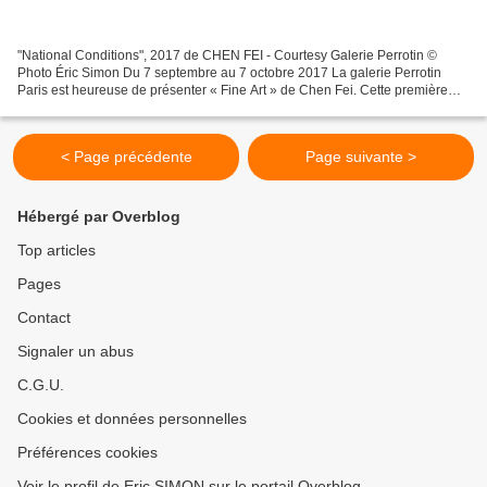
"National Conditions", 2017 de CHEN FEI - Courtesy Galerie Perrotin ©
Photo Éric Simon Du 7 septembre au 7 octobre 2017 La galerie Perrotin
Paris est heureuse de présenter « Fine Art » de Chen Fei. Cette première
exposition personnelle de l’artiste Chen...
< Page précédente
Page suivante >
Hébergé par Overblog
Top articles
Pages
Contact
Signaler un abus
C.G.U.
Cookies et données personnelles
Préférences cookies
Voir le profil de Eric SIMON sur le portail Overblog