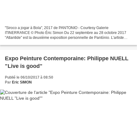
"Siroco a jogar à Bola", 2017 de PANTONIO - Courtesy Galerie
ITINERRANCE © Photo Éric Simon Du 22 septembre au 28 octobre 2017
“Atlantide” est la deuxième exposition personnelle de Pantónio. L’artiste
expose ses nouvelles oeuvres à la Galerie Itinerrance,...
Expo Peinture Contemporaine: Philippe NUELL
"Live is good"
Publié le 06/10/2017 à 08:50
Par
Eric SIMON