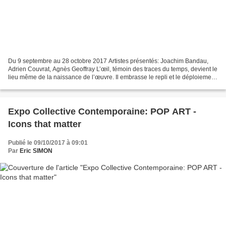
Du 9 septembre au 28 octobre 2017 Artistes présentés: Joachim Bandau,
Adrien Couvrat, Agnès Geoffray L’œil, témoin des traces du temps, devient le
lieu même de la naissance de l’œuvre. Il embrasse le repli et le déploiement
à la fois, le confinement et...
Expo Collective Contemporaine: POP ART -
Icons that matter
Publié le 09/10/2017 à 09:01
Par
Eric SIMON