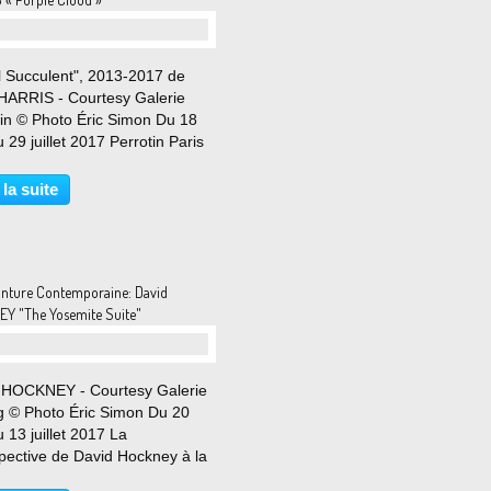
l Succulent", 2013-2017 de
HARRIS - Courtesy Galerie
tin © Photo Éric Simon Du 18
 29 juillet 2017 Perrotin Paris
laisir de présenter “Purple
 la première exposition de
 la suite
arris à la galerie et en dehors
ats-Unis....
inture Contemporaine: David
Y "The Yosemite Suite"
 HOCKNEY - Courtesy Galerie
g © Photo Éric Simon Du 20
 13 juillet 2017 La
spective de David Hockney à la
ritain de Londres, reprise en