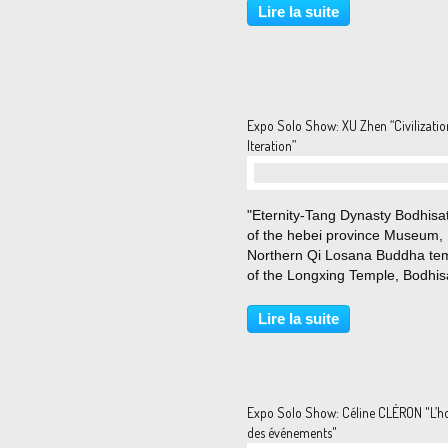
Thaddaeus Ropac Paris a le pla
Lire la suite
d’annoncer la quatrième exposi
personnelle de Claire...
Expo Solo Show: XU Zhen “Civilizatio
Iteration”
"Eternity-Tang Dynasty Bodhisa
of the hebei province Museum,
Northern Qi Losana Buddha te
of the Longxing Temple, Bodhis
of the Xiude Temple, West Ped
of the Temple of Aphaia", 2016
Lire la suite
XU Zhen - Courtesy Galerie Per
© Photo Éric...
Expo Solo Show: Céline CLÉRON "L’h
des événements"