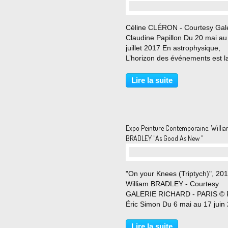
Céline CLÉRON - Courtesy Gal
Claudine Papillon Du 20 mai au
juillet 2017 En astrophysique,
L’horizon des événements est l
limite à partir de laquelle la lum
est absorbée par un trou noir. 
Lire la suite
ces zones singulières du cosmo
l’espace-temps...
Expo Peinture Contemporaine: Willi
BRADLEY "As Good As New "
"On your Knees (Triptych)", 20
William BRADLEY - Courtesy
GALERIE RICHARD - PARIS © 
Éric Simon Du 6 mai au 17 juin
Galerie Richard a le plaisir de
présenter “As Good As New” de
Lire la suite