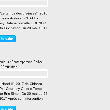
"Le temps des c(e)rises", 2016
chaële Andréa SCHATT -
esy Galerie Isabelle GOUNOD
to Éric Simon Du 20 mai au 17
017 L’origine en partage La
e Isabelle Gounod est
 la suite
use de présenter la dernière
lation de Michaële-Andréa...
culpture Contemporaine: Chiharu
"Destination "
e Hand II", 2017 de Chiharu
A - Courtesy Galerie Templon
to Éric Simon Du 20 mai au 22
t 2017 Après son intervention
remarquée au Bon Marché Rive
e à Paris au début de l’année,
 la suite