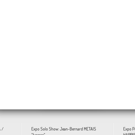
Annette MESSAGER « Histoires des Oreillers »
ma ONUZULIKE « SHIELDS »
Jonathas DE ANDRADE "Ivresse d’une vie de bains de mer"
Eddie MARTINEZ «
Nicolas GUIET « Entre
Tetsuya ISHIDA
 depuis Overblog et Facebook
 /
Expo Solo Show: Jean-Bernard METAIS
Expo P
"Ivresse"
HARRIS