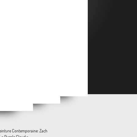
Emmanuel AWUNI & Maceo GOY-CLAIRET « Les Traces du Vivant »
 Purple Flopper »
-Deux »
einture Contemporaine: Zach
 « Purple Cloud »