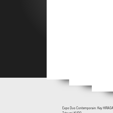
Ozio
WE ARE [still] HERE
"Mes années 80"
Publié
Expo Duo Contemporain: Key HIRAGA
Tetsumi KUDO