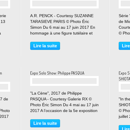
erie
A.R. PENCK - Courtesy SUZANNE
Série 
 13
TARASIEVE PARIS © Photo Éric
de Mi
Simon Du 6 mai au 17 juin 2017 En
Court
a
hommage à une figure tutélaire et
© Pho
ière
passionnante de l’art contemporain,
juin 2
Dans
Suzanne Tarasieve présente la
galeri
Lire la suite
Lire
s,
deuxième exposition personnelle
heure
d’A.R. Penck et tristement,...
instal
am
Expo Solo Show: Philippe PASQUA
Expo S
SHIOTA 
"La Cène", 2017 de Philippe
17 de
PASQUA - Courtesy Galerie RX ©
"In th
Photo Éric Simon Du 4 mai au 17 juin
SHIOT
Photo
2017 A l’occasion de la 5e exposition
© Pho
 2017
de Philippe Pasqua à la galerie RX,
juille
trois œuvres inédites issues d’une
très 
Lire la suite
nouvelle série de collages, ainsi
Gauch
Lire