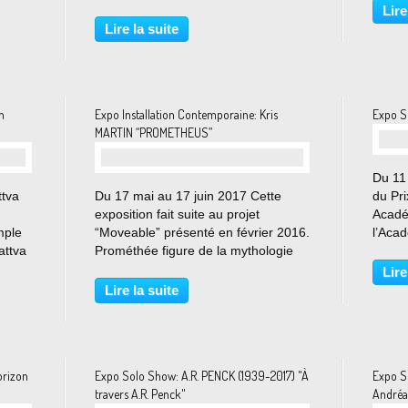
isir
présentées sont susceptibles de
juin 
Lire
tion
heurter un public non averti ] La
Paris 
Lire la suite
galerie Arts Factory et les éditions
New Yo
DIVUS, l’exposition "America's...
n
Expo Installation Contemporaine: Kris
Expo S
MARTIN “PROMETHEUS”
Du 11 
ttva
Du 17 mai au 17 juin 2017 Cette
du Pri
exposition fait suite au projet
Acadé
mple
“Moveable” présenté en février 2016.
l’Aca
attva
Prométhée figure de la mythologie
une ex
iment
grecque au destin tragique donne
Agath
Lire
 de
ainsi son nom à l’exposition.
quatri
Lire la suite
rotin
Créateur de l’Homme, il se voit
Mario
confronté à la bévue...
arts...
orizon
Expo Solo Show: A.R. PENCK (1939-2017) "À
Expo S
travers A.R. Penck"
Andréa