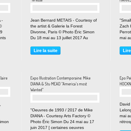
 -
Jean Bernard METAIS - Courtesy of
"Smal
©
the artist & Galerie la Forest
Zach 
29
Divonne, Paris © Photo Éric Simon
Perro
ints
Du 18 mai au 13 juillet 2017 Au
mai au
 les
centre de ses créations : le temps et
à le p
-
le mouvement, révélés par la
Cloud”
Lire la suite
Lire
1936-
lumière, la matière et les fluides
Zach H
comme un physicien...
des Et
laire
Expo Illustration Contemporaine: Mike
Epo Pe
DIANA & Stu MEAD "America's most
HOCKNE
Wanted"
,
David
"Oeuvres de 1993 / 2017 de Mike
Lelon
DIANA - Courtesy Arts Factory ©
mai au
Simon
Photo Éric Simon Du 24 mai au 17
rétro
alerie
juin 2017 [ certaines oeuvres
Tate B