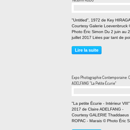
"Untitled", 1972 de Key HIRAGA
Courtesy Galerie Loevenbruck 
Photo Éric Simon Du 2 juin au 
juillet 2017 Liées par tant de po
communs, il est surprenant que
oeuvres de Tetsumi Kudo (1935
Lire la suite
1990) et celles de Key Hiraga (
2000) n’aient...
Expo Photographie Contemporaine: C
ADELFANG "La Petite Écurie"
"La petite Écurie - Intérieur VIII"
2017 de Claire ADELFANG -
Courtesy GALERIE Thaddaeus
ROPAC - Marais © Photo Éric 
Du 20 mai au 17 juin 2017 La g