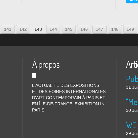
 32
qu’une sculpture...
l’arti
revient
141
142
143
144
145
146
147
148
149
À propos
Arti
L'ACTUALITÉ DES EXPOSITIONS
31 Jui
ET DES FOIRES INTERNATIONALES
D'ART CONTEMPORAIN À PARIS ET
"Me
EN ÎLE-DE-FRANCE. EXHIBITION IN
PARIS
30 Jui
WE 
29 Jui