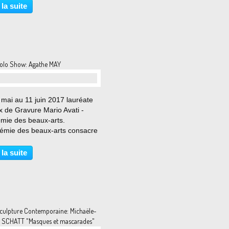
au Centre Georges Pompidou à
 la suite
et qui se poursuivra ensuite à
rk puis Los...
olo Show: Agathe MAY
mai au 11 juin 2017 lauréate
x de Gravure Mario Avati -
mie des beaux-arts.
démie des beaux-arts consacre
position rétrospective à
e May, lauréate de la
 la suite
ème édition du Prix de Gravure
 Avati - Académie des beaux-
culpture Contemporaine: Michaële-
 SCHATT "Masques et mascarades"